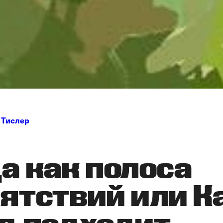
 Тислер
а как полоса
ятствий или К