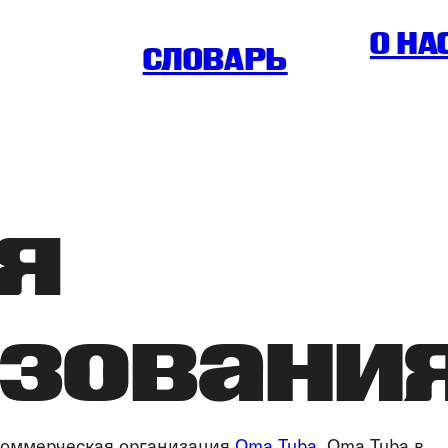
O НА
СЛОВАРЬ
я
зовани
екоммерческая организация
Oma Tuba
. Oma Tuba в