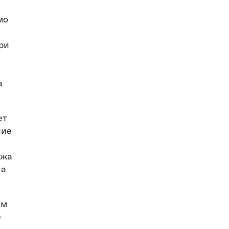
мо
ри
а
ет
чие
ежа
на
ем
е