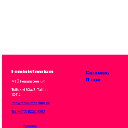
Feministeerium
Словарь
O нас
MTÜ Feministeerium
Telliskivi 60a/3, Tallinn,
10412
info@feministeerium.ee
Tel (+372) 5330 8262
Условия