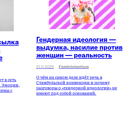
Гендерная идеология —
сылка
выдумка, насилие против
з
женщин — реальность
е
21.11.2025
Feministeerium
О чём на самом деле идёт речь в
т в сеть
Стамбульской конвенции и почему
. Эмоции,
разговоры о «гендерной идеологии» не
нимы с
имеют под собой оснований.