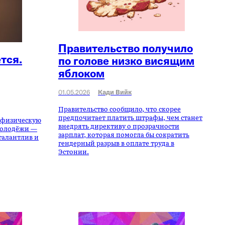
Правительство получило
тся.
по голове низко висящим
яблоком
01.05.2026
Кади Вийк
Правительство сообщило, что скорее
предпочитает платить штрафы, чем станет
ь физическую
внедрять директиву о прозрачности
молодёжи —
зарплат, которая помогла бы сократить
 талантлив и
гендерный разрыв в оплате труда в
Эстонии.