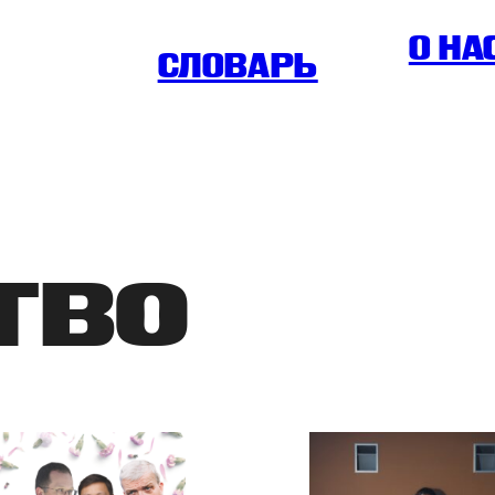
O НА
СЛОВАРЬ
тво