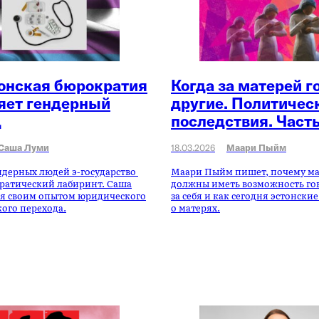
тонская бюрократия
Когда за матерей г
яет гендерный
другие. Политичес
д
последствия. Часть
Саша Луми
18.03.2026
Маари Пыйм
ндерных людей э-государство
Маари Пыйм пишет, почему м
ратический лабиринт. Саша
должны иметь возможность го
я своим опытом юридического
за себя и как сегодня эстонск
ого перехода.
о матерях.