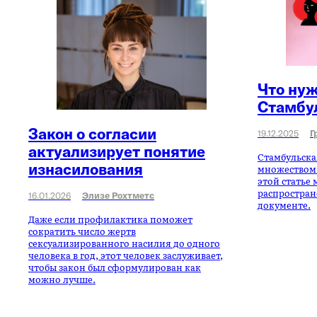
Что нуж
Стамбу
Закон о согласии
19.12.2025
Г
актуализирует понятие
Стамбульска
изнасилования
множеством
этой статье 
распростран
16.01.2026
Элизе Рохтметс
документе.
Даже если профилактика поможет
сократить число жертв
сексуализированного насилия до одного
человека в год, этот человек заслуживает,
чтобы закон был сформулирован как
можно лучше.