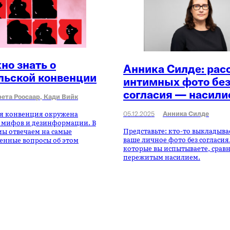
но знать о
Анника Силде: рас
льской конвенции
интимных фото бе
согласия — насили
рета Роосаар,
Кади Вийк
я конвенция окружена
05.12.2025
Анника Силде
 мифов и дезинформации. В
Представьте: кто-то выкладывае
мы отвечаем на самые
ваше личное фото без согласия
енные вопросы об этом
которые вы испытываете, срав
пережитым насилием.