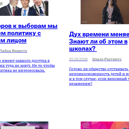
оров к выборам мы
м политику с
Дух времени меняе
м лицом
Знают ли об этом в
школах?
Лийна Ярвистe
25.05.2026
Элизе Рохтметс
имеют равного доступа к
их туда не зовут. Не то чтобы
Готово ли общество отстаиват
тика не интересовала.
неприкосновенность детей и 
и в том случае, если виновный
незаменим?