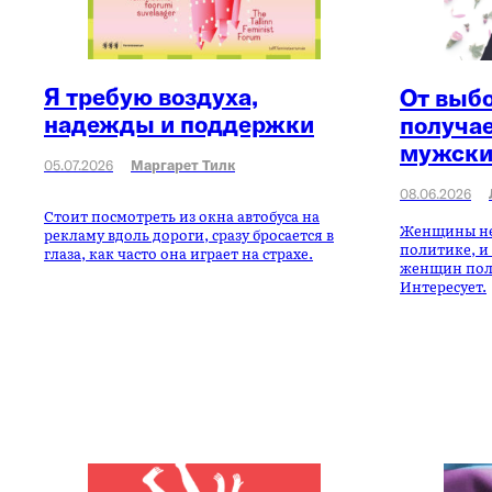
Я требую воздуха,
От выб
надежды и поддержки
получае
мужски
05.07.2026
Маргарет Тилк
08.06.2026
Стоит посмотреть из окна автобуса на
Женщины не 
рекламу вдоль дороги, сразу бросается в
политике, и 
глаза, как часто она играет на страхе.
женщин поли
Интересует.