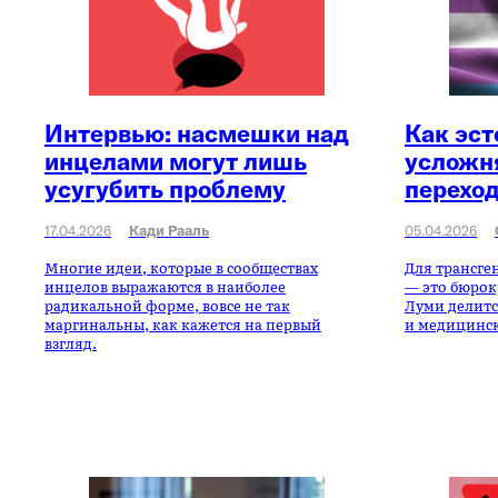
Интервью: насмешки над
Как эс
инцелами могут лишь
усложн
усугубить проблему
перехо
17.04.2026
Кади Рааль
05.04.2026
Многие идеи, которые в сообществах
Для трансге
инцелов выражаются в наиболее
— это бюрок
радикальной форме, вовсе не так
Луми делитс
маргинальны, как кажется на первый
и медицинск
взгляд.