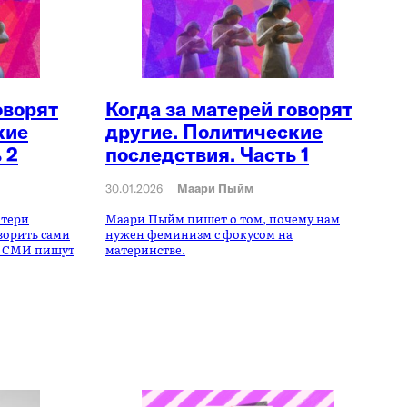
оворят
Когда за матерей говорят
кие
другие. Политические
 2
последствия. Часть 1
30.01.2026
Маари Пыйм
атери
Маари Пыйм пишет о том, почему нам
ворить сами
нужен феминизм с фокусом на
ие СМИ пишут
материнстве.