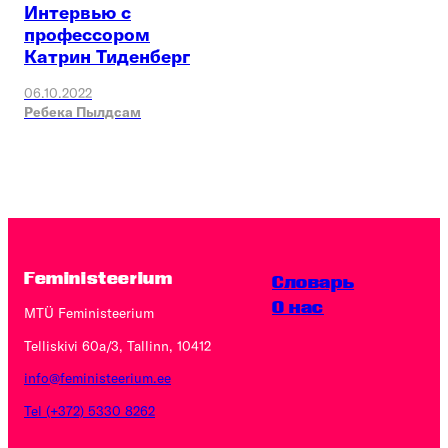
Интервью с
профессором
Катрин Тиденберг
06.10.2022
Ребека Пылдсам
Feministeerium
Словарь
O нас
MTÜ Feministeerium
Telliskivi 60a/3, Tallinn, 10412
info@feministeerium.ee
Tel (+372) 5330 8262