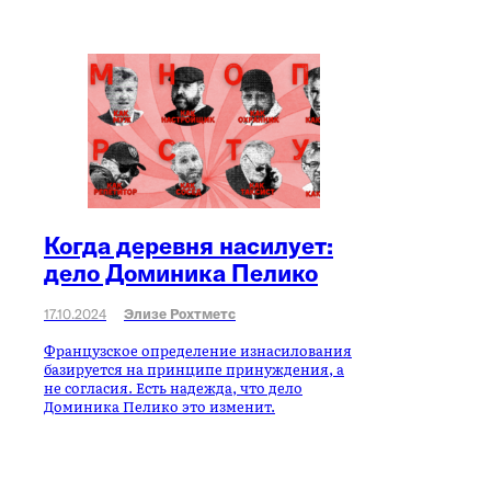
Когда деревня насилует:
дело Доминика Пелико
17.10.2024
Элизе Рохтметс
Французское определение изнасилования
базируется на принципе принуждения, а
не согласия. Есть надежда, что дело
Доминика Пелико это изменит.