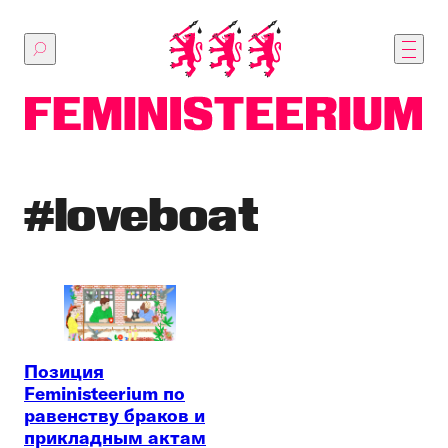
Перейти
к
основному
содержимому
#loveboat
Позиция
Feministeerium по
равенству браков и
прикладным актам