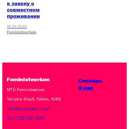
к закону о
совместном
проживании
18.05.2023
Feministeerium
Feministeerium
Словарь
O нас
MTÜ Feministeerium
Telliskivi 60a/3, Tallinn, 10412
info@feministeerium.ee
Tel (+372) 5330 8262