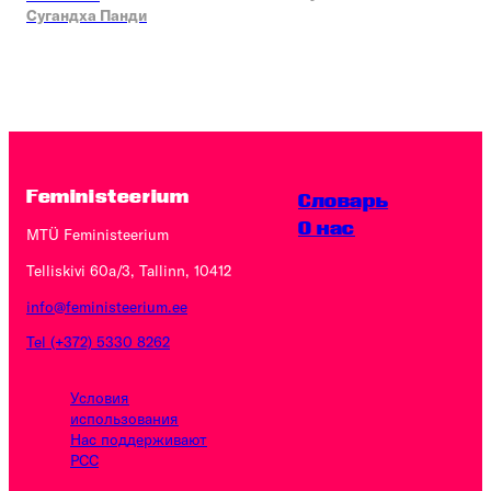
Сугандха Панди
Feministeerium
Словарь
O нас
MTÜ Feministeerium
Telliskivi 60a/3, Tallinn, 10412
info@feministeerium.ee
Tel (+372) 5330 8262
Условия
использования
Нас поддерживают
PCC