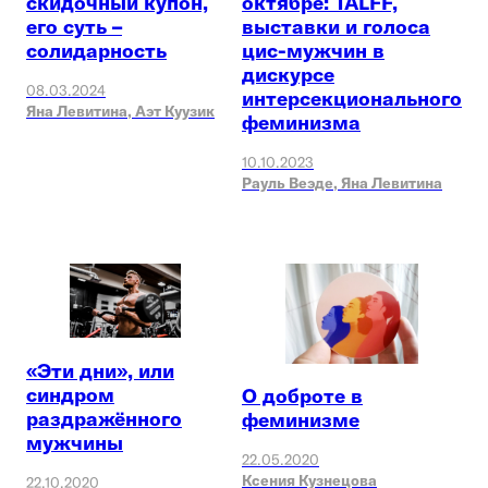
скидочный купон,
октябре: TALFF,
его суть –
выставки и голоса
солидарность
цис-мужчин в
дискурсе
08.03.2024
интерсекционального
Яна Левитина,
Аэт Куузик
феминизма
10.10.2023
Рауль Веэде,
Яна Левитина
«Эти дни», или
синдром
О доброте в
раздражённого
феминизме
мужчины
22.05.2020
Ксения Кузнецова
22.10.2020