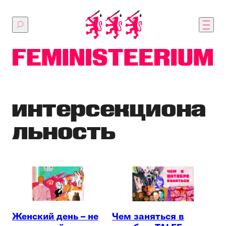
Перейти
к
основному
содержимому
интерсекциона
льность
Женский день – не
Чем заняться в