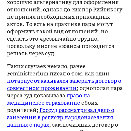
хорошую альтернативу для оформления
отношений, однако до сих пор Рийгикогу
не принял необходимых прикладных
актов. То есть на практике пары могут
оформить такой вид отношений, но
сделать это чрезвычайно трудно,
поскольку многие нюансы приходится
решать через суд.
Таких случаев немало, ранее
Feministeerium писал о том, как один
нотариус отказывался заверить договор о
совместном проживании
; однополая пара
через суд доказывала
право на
медицинское страхование
обоих
родителей;
Госсуд рассматривал дело о
занесении в регистр народонаселения
данных о парах
, заключивших договор о