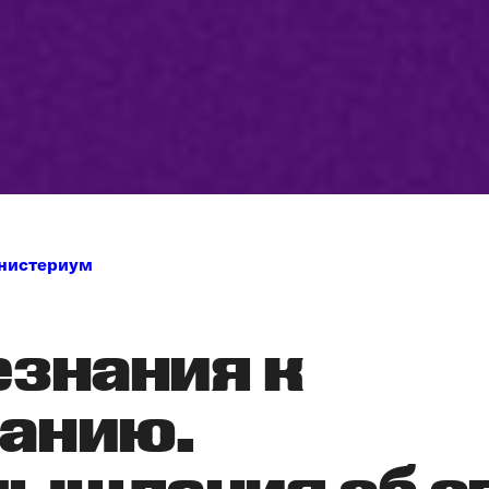
нистериум
езнания к
анию.