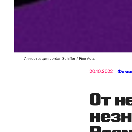
Иллюстрация: Jordan Schiffer / Fine Acts
20.10.2022
Феми
От н
незн