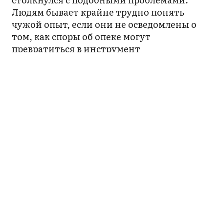
Людям бывает крайне трудно понять
чужой опыт, если они не осведомлены о
том, как споры об опеке могут
превратиться в инструмент
юридического преследования.
Организуйтесь!
Системные изменения происходят
сверху. Тем, кого эта проблема касается
напрямую, стоит объединяться в группы,
писать чиновникам и политикам о том,
что система нуждается в переменах.
Ознакомьтесь с
теневым рапортом
по
Стамбульской конвенции, чтобы лучше
понять, чего не хватает и какими могут
быть разумные требования. Также
полезно изучить доклад
GREVIO
за 2022