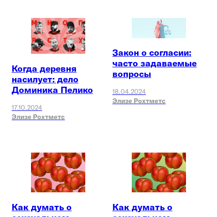
Закон о согласии:
часто задаваемые
Когда деревня
вопросы
насилует: дело
Доминика Пелико
18.04.2024
Элизе Рохтметс
17.10.2024
Элизе Рохтметс
Как думать о
Как думать о