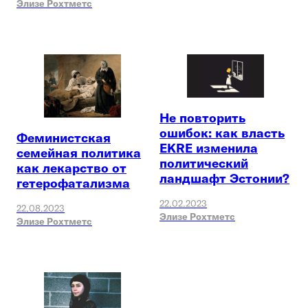
Элизе Рохтметс
Не повторить
ошибок: как власть
Феминистская
EKRE изменила
семейная политика
политический
как лекарство от
ландшафт Эстонии?
гетерофатализма
22.02.2023
22.08.2023
Элизе Рохтметс
Элизе Рохтметс