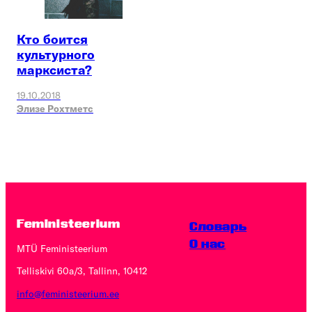
Кто боится
культурного
марксиста?
19.10.2018
Элизе Рохтметс
Feministeerium
Словарь
O нас
MTÜ Feministeerium
Telliskivi 60a/3, Tallinn, 10412
info@feministeerium.ee