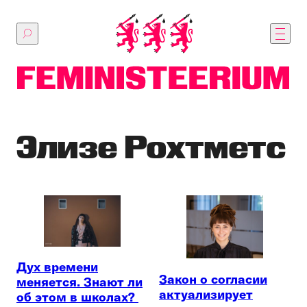
Перейти
к
основному
содержимому
Элизе Рохтметс
Дух времени
Закон о согласии
меняется. Знают ли
актуализирует
об этом в школах?