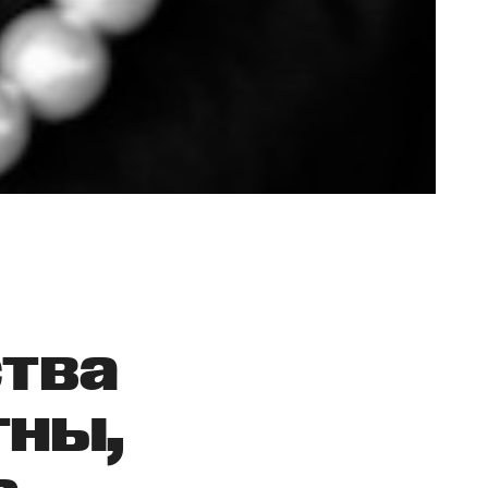
ства
тны,