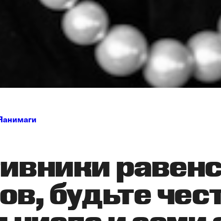
Яанимаги
ивники равен
ов, будьте чес