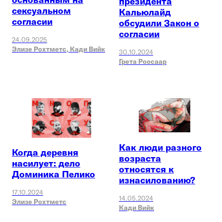
президента
сексуальном
Кальюлайд
согласии
обсудили Закон о
согласии
24.09.2025
Элизе Рохтметс,
Кади Вийк
30.10.2024
Грета Роосаар
Как люди разного
Когда деревня
возраста
насилует: дело
относятся к
Доминика Пелико
изнасилованию?
17.10.2024
14.05.2024
Элизе Рохтметс
Кади Вийк