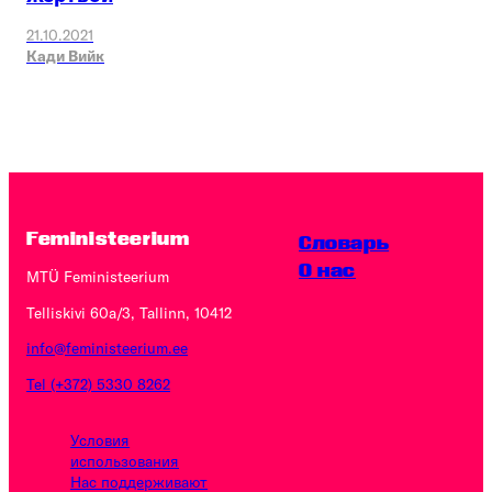
21.10.2021
Кади Вийк
Feministeerium
Словарь
O нас
MTÜ Feministeerium
Telliskivi 60a/3, Tallinn, 10412
info@feministeerium.ee
Tel (+372) 5330 8262
Условия
использования
Нас поддерживают