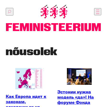
Перейти
к
основному
содержимому
nõusolek
Эстонии нужна
Как Европа идет к
модель «да»! На
законам,
форуме Фонда
основанным на