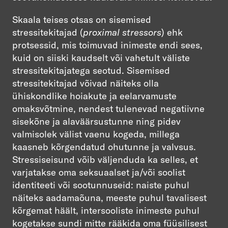
Skaala teises otsas on sisemised
stressitekitajad (
proximal stressors
) ehk
protsessid, mis toimuvad inimeste endi sees,
kuid on siiski kaudselt või vahetult väliste
stressitekitajatega seotud. Sisemised
stressitekitajad võivad näiteks olla
ühiskondlike hoiakute ja eelarvamuste
omaksvõtmine, nendest tulenevad negatiivne
sisekõne ja alaväärsustunne ning pidev
valmisolek välist vaenu kogeda, millega
kaasneb kõrgendatud ohutunne ja valvsus.
Stressiseisund võib väljenduda ka selles, et
varjatakse oma seksuaalset ja/või soolist
identiteeti või sootunnuseid: naiste puhul
näiteks aadamaõuna, meeste puhul tavalisest
kõrgemat häält, intersooliste inimeste puhul
kogetakse sundi mitte rääkida oma füüsilisest