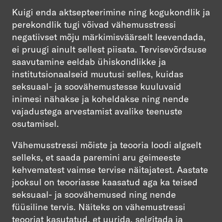
Kuigi enda aktsepteerimine ning kogukondlik ja
perekondlik tugi võivad vähemusstressi
negatiivset mõju märkimisväärselt leevendada,
ei pruugi ainult sellest piisata. Tervisevõrdsuse
saavutamine eeldab ühiskondlikke ja
institutsionaalseid muutusi selles, kuidas
seksuaal- ja soovähemustesse kuuluvaid
inimesi nähakse ja koheldakse ning nende
vajadustega arvestamist avalike teenuste
osutamisel.
Vähemusstressi mõiste ja teooria loodi algselt
selleks, et saada paremini aru geimeeste
kehvematest vaimse tervise näitajatest. Aastate
jooksul on teooriasse kaasatud aga ka teised
seksuaal- ja soovähemused ning nende
füüsiline tervis. Näiteks on vähemustressi
teooriat kasutatud, et uurida, selgitada ja