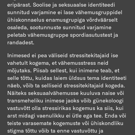
eripärast. Soolise ja seksuaalse identiteedi
sunnitud varjamine ei lase vähemusgruppidel
ühiskonnaelus enamusgrupiga võrdväärselt
osaleda, sootunnuste sunnitud varjamine
peletab vähemusgruppe spordiasutustest ja
randadest.
Inimesed ei pea väliseid stressitekitajaid ise
vahetult kogema, et vähemusstress neid
mõjutaks. Piisab sellest, kui inimene teab, et
selle tõttu, kuidas laiem üldsus tema identiteeti
näeb, võib ta selliseid stressitekitajaid kogeda.
Näiteks seksuaalvähemusse kuuluva naise või
transmeheliku inimese jaoks võib günekoloogi
vastuvõtt olla stressirikas kogemus ka siis, kui
arst midagi vaenulikku ei ütle ega tee. Enda või
teiste varasemate kogemuste või ühiskondliku
stigma tõttu võib ta enne vastuvõttu ja