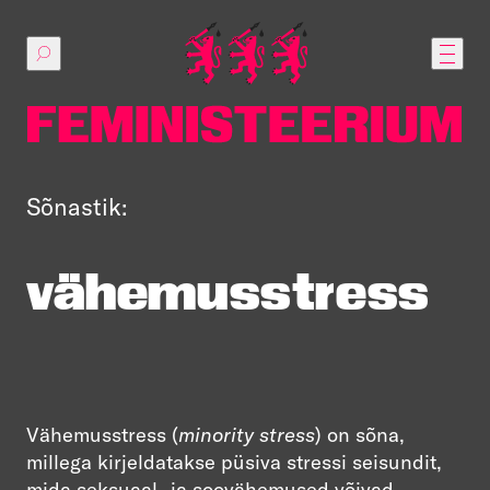
Põhilise
sisu
juurde
Sõnastik:
vähemusstress
Vähemusstress
(
minority stress
) on sõna,
millega kirjeldatakse püsiva stressi seisundit,
mida seksuaal- ja soovähemused võivad