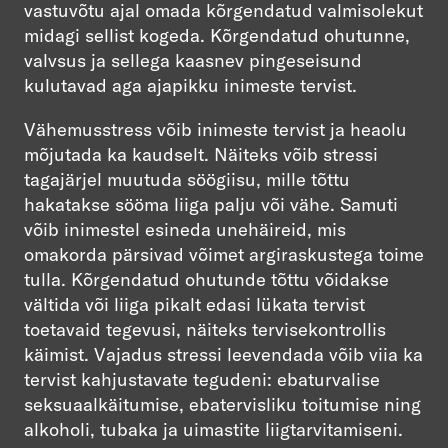
vastuvõtu ajal omada kõrgendatud valmisolekut
midagi sellist kogeda. Kõrgendatud ohutunne,
valvsus ja sellega kaasnev pingeseisund
kulutavad aga ajapikku inimeste tervist.
Vähemusstress võib inimeste tervist ja heaolu
mõjutada ka kaudselt. Näiteks võib stressi
tagajärjel muutuda söögiisu, mille tõttu
hakatakse sööma liiga palju või vähe. Samuti
võib inimestel esineda unehäireid, mis
omakorda pärsivad võimet argiraskustega toime
tulla. Kõrgendatud ohutunde tõttu võidakse
vältida või liiga pikalt edasi lükata tervist
toetavaid tegevusi, näiteks tervisekontrollis
käimist. Vajadus stressi leevendada võib viia ka
tervist kahjustavate tegudeni: ebaturvalise
seksuaalkäitumise, ebatervisliku toitumise ning
alkoholi, tubaka ja uimastite liigtarvitamiseni.