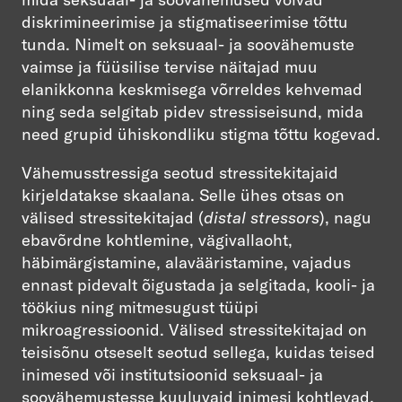
diskrimineerimise ja stigmatiseerimise tõttu
tunda. Nimelt on seksuaal- ja soovähemuste
vaimse ja füüsilise tervise näitajad muu
elanikkonna keskmisega võrreldes kehvemad
ning seda selgitab pidev stressiseisund, mida
need grupid ühiskondliku stigma tõttu kogevad.
Vähemusstressiga seotud stressitekitajaid
kirjeldatakse skaalana. Selle ühes otsas on
välised stressitekitajad (
distal stressors
), nagu
ebavõrdne kohtlemine, vägivallaoht,
häbimärgistamine, alavääristamine, vajadus
ennast pidevalt õigustada ja selgitada, kooli- ja
töökius ning mitmesugust tüüpi
mikroagressioonid. Välised stressitekitajad on
teisisõnu otseselt seotud sellega, kuidas teised
inimesed või institutsioonid seksuaal- ja
soovähemustesse kuuluvaid inimesi kohtlevad.