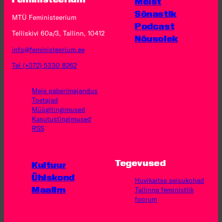
Meist
Sõnastik
MTÜ Feministeerium
Podcast
Telliskivi 60a/3, Tallinn, 10412
Nõusolek
info@feministeerium.ee
Tel (+372) 5330 8262
Meie paberimajandus
Toetajad
Müügitingimused
Kasutus­tingimused
RSS
Tegevused
Kultuur
Ühiskond
Huvikaitse seisukohad
Maailm
Tallinna feministlik
foorum