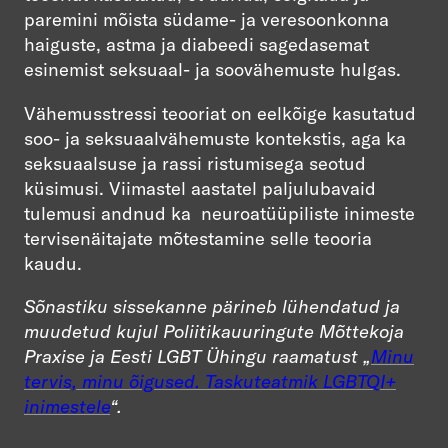
paremini mõista südame- ja veresoonkonna
haiguste, astma ja diabeedi sagedasemat
esinemist seksuaal- ja soovähemuste hulgas.
Vähemusstressi teooriat on eelkõige kasutatud
soo- ja seksuaalvähemuste kontekstis, aga ka
seksuaalsuse ja rassi ristumisega seotud
küsimusi. Viimastel aastatel paljulubavaid
tulemusi andnud ka neuroatüüpiliste inimeste
tervisenäitajate mõtestamine selle teooria
kaudu.
Sõnastiku sissekanne pärineb lühendatud ja
muudetud kujul Poliitikauuringute Mõttekoja
Praxise ja Eesti LGBT Ühingu raamatust „
Minu
tervis, minu õigused. Taskuteatmik LGBTQI+
inimestele
“.