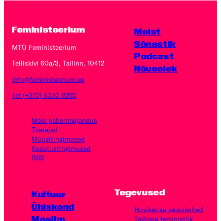
Feministeerium
Meist
Sõnastik
MTÜ Feministeerium
Podcast
Telliskivi 60a/3, Tallinn, 10412
Nõusolek
info@feministeerium.ee
Tel (+372) 5330 8262
Meie paberimajandus
Toetajad
Müügitingimused
Kasutus­tingimused
RSS
Tegevused
Kultuur
Ühiskond
Huvikaitse seisukohad
Maailm
Tallinna feministlik