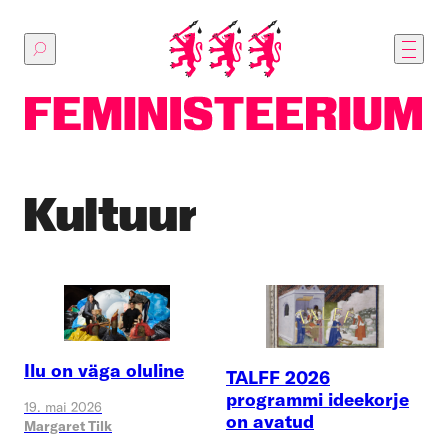
Põhilise
sisu
juurde
Kultuur
Ilu on väga oluline
TALFF 2026
programmi ideekorje
19. mai 2026
on avatud
Margaret Tilk