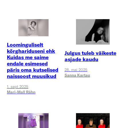
Loominguliselt
kõrghariduseni ehk
Julgus tuleb väikeste
Kuidas me saime
asjade kaudu
endale esimesed
päris oma kutselised
28. mai 2025
Sanna Kartau
naissoost muusikud
1. sept 2025
Mari-Mall Rähn