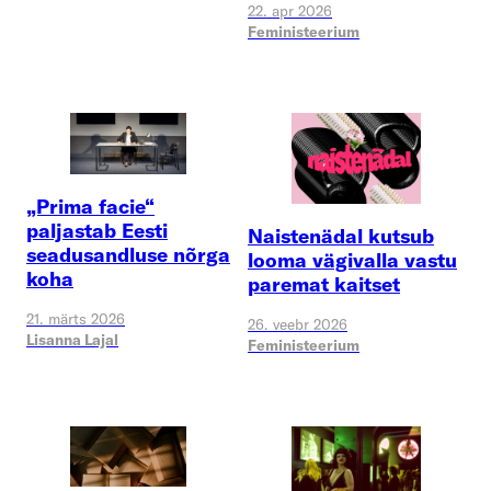
22. apr 2026
Feministeerium
„Prima facie“
paljastab Eesti
Naistenädal kutsub
seadusandluse nõrga
looma vägivalla vastu
koha
paremat kaitset
21. märts 2026
26. veebr 2026
Lisanna Lajal
Feministeerium