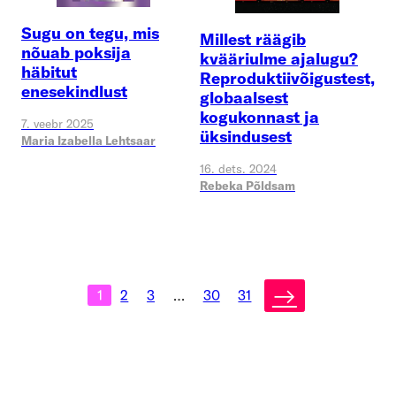
Sugu on tegu, mis
Millest räägib
nõuab poksija
kvääriulme ajalugu?
häbitut
Reproduktiivõigustest,
enesekindlust
globaalsest
kogukonnast ja
7. veebr 2025
üksindusest
Maria Izabella Lehtsaar
16. dets. 2024
Rebeka Põldsam
→
1
2
3
…
30
31
Postituste
leheküljendus