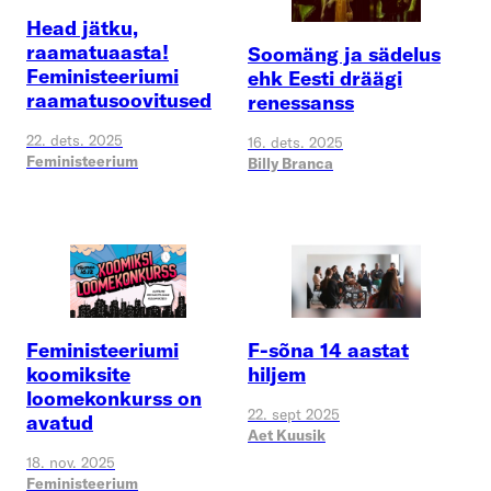
Head jätku,
raamatuaasta!
Soomäng ja sädelus
Feministeeriumi
ehk Eesti dräägi
raamatusoovitused
renessanss
22. dets. 2025
16. dets. 2025
Feministeerium
Billy Branca
Feministeeriumi
F-sõna 14 aastat
koomiksite
hiljem
loomekonkurss on
22. sept 2025
avatud
Aet Kuusik
18. nov. 2025
Feministeerium