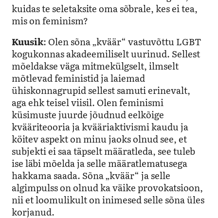
kuidas te seletaksite oma sõbrale, kes ei tea,
mis on feminism?
Kuusik
: Olen sõna „kväär“ vastuvõttu LGBT
kogukonnas akadeemiliselt uurinud. Sellest
mõeldakse väga mitmekülgselt, ilmselt
mõtlevad feministid ja laiemad
ühiskonnagrupid sellest samuti erinevalt,
aga ehk teisel viisil. Olen feminismi
küsimuste juurde jõudnud eelkõige
kvääriteooria ja kvääriaktivismi kaudu ja
köitev aspekt on minu jaoks olnud see, et
subjekti ei saa täpselt määratleda, see tuleb
ise läbi mõelda ja selle määratlematusega
hakkama saada. Sõna „kväär“ ja selle
algimpulss on olnud ka väike provokatsioon,
nii et loomulikult on inimesed selle sõna üles
korjanud.