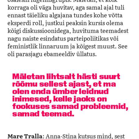
korraga oli väga huvitav, aga samal ajal tuli
ennast täieliku algajana tundes kohe võtta
eksperdi roll, justkui peaksin kursis olema
kõigi diskussioonidega, huvituma teemadest
nagu naiste esindatus parteipoliitikas või
feministlik linnaruum ja kõigest muust. See
oli parasjagu ebameeldiv üllatus.
Mäletan lihtsalt hästi suurt
rõõmu sellest ajast, et ma
olen enda ümber leidnud
inimesed, kelle jaoks on
fookuses samad probleemid,
samad teemad.
Mare Tralla
: Anna-Stina kutsus mind, sest