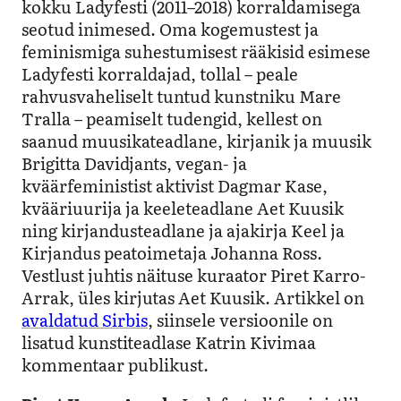
kokku Ladyfesti (2011–2018) korraldamisega
seotud inimesed. Oma kogemustest ja
feminismiga suhestumisest rääkisid esimese
Ladyfesti korraldajad, tollal – peale
rahvusvaheliselt tuntud kunstniku Mare
Tralla – peamiselt tudengid, kellest on
saanud muusikateadlane, kirjanik ja muusik
Brigitta Davidjants, vegan- ja
kväärfeministist aktivist Dagmar Kase,
kvääriuurija ja keeleteadlane Aet Kuusik
ning kirjandusteadlane ja ajakirja Keel ja
Kirjandus peatoimetaja Johanna Ross.
Vestlust juhtis näituse kuraator Piret Karro-
Arrak, üles kirjutas Aet Kuusik. Artikkel on
avaldatud Sirbis
, siinsele versioonile on
lisatud kunstiteadlase Katrin Kivimaa
kommentaar publikust.