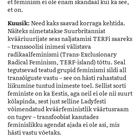
et feminism ei ole enam skandaal kui ka see,
et on.
Kuusik:
Need kaks saavad korraga kehtida.
Näiteks nimetatakse Suurbritanniat
kvääriuurijate seas naljatamisi TERFi saareks
– transsoolisi inimesi välistava
radikaalfeminismi (Trans-Exclusionary
Radical Feminism, TERF-island) tõttu. Seal
tegutsevad teatud grupid feminismi sildi all
transõiguste vastu – see on hästi rahastatud
liikumine tuntud inimeste toel. Sellist sorti
feministe on ka Eestis, aga neil ei ole nii suurt
kõlapinda, sest just selline Ladyfesti
võimendatud kväärfeministlik väärtusraam
on tugev – transfoobiat kasutades
feminislikku agendat ajada ei ole asi, mis
hästi vastu võetaks.