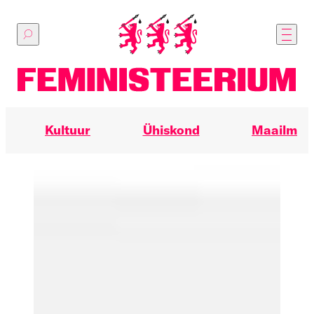
Põhilise
sisu
juurde
Kultuur
Ühiskond
Maailm