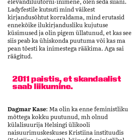
elevandiluutorni-inimene, olen seda siiani.
Ladyfestile kutsuti mind väikest
kirjandusõhtut korraldama, mind erutasid
ennekõike ilukirjandusliku kujutuse
küsimused ja olin pigem üllatunud, et kas see
siis peab ka ühiskonda puutuma või kas ma
pean tõesti ka inimestega rääkima. Aga sai
räägitud.
2011 paistis, et skandaalist
saab liikumine.
Dagmar Kase
: Ma olin ka enne feministliku
mõttega kokku puutunud, mh olnud
külalisuurija Helsingi ülikooli
naisuurimuskeskuses Kristiina instituudis
(Kristiina-instituutti), käinud feministlikel