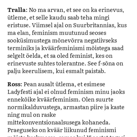
Tralla
: No ma arvan, et see on ka erinevus,
ütleme, et selle kaudu saab teha mingi
eristuse. Viimsel ajal on Suurbritannias, kus
ma elan, feminism muutunud seoses
sooküsimustega mõnevõrra negatiivseks
terminiks ja kväärfeminismi mõistega saad
selgelt öelda, et sa oled feminist, kes on
erinevuste suhtes tolerantne. See f-sõna on
palju keerulisem, kui esmalt paistab.
Ross
: Pean ausalt ütlema, et esimese
Ladyfesti ajal ei olnud feminism minu jaoks
ennekõike kväärfeminism. Olen suurte
normikalduvustega, armastan piire ja kaste
ning mul on raske
mittekonventsionaalsusega kohaneda.
Praeguseks on kväär liikunud feminismi