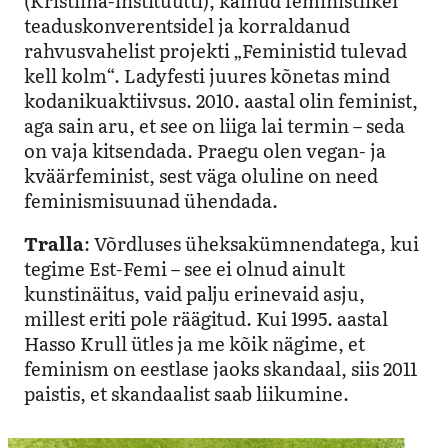
teaduskonverentsidel ja korraldanud
rahvusvahelist projekti „Feministid tulevad
kell kolm“. Ladyfesti juures kõnetas mind
kodanikuaktiivsus. 2010. aastal olin feminist,
aga sain aru, et see on liiga lai termin – seda
on vaja kitsendada. Praegu olen vegan- ja
kväärfeminist, sest väga oluline on need
feminismisuunad ühendada.
Tralla
: Võrdluses üheksakümnendatega, kui
tegime Est-Femi – see ei olnud ainult
kunstinäitus, vaid palju erinevaid asju,
millest eriti pole räägitud. Kui 1995. aastal
Hasso Krull ütles ja me kõik nägime, et
feminism on eestlase jaoks skandaal, siis 2011
paistis, et skandaalist saab liikumine.