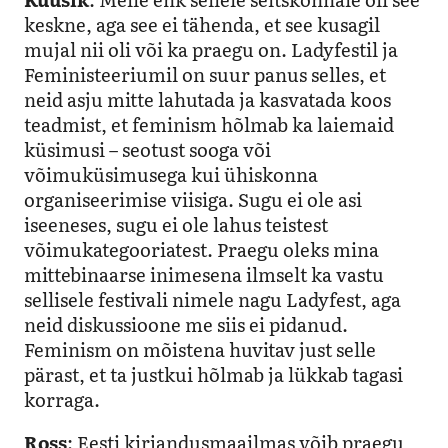
keskne, aga see ei tähenda, et see kusagil
mujal nii oli või ka praegu on. Ladyfestil ja
Feministeeriumil on suur panus selles, et
neid asju mitte lahutada ja kasvatada koos
teadmist, et feminism hõlmab ka laiemaid
küsimusi – seotust sooga või
võimuküsimusega kui ühiskonna
organiseerimise viisiga. Sugu ei ole asi
iseeneses, sugu ei ole lahus teistest
võimukategooriatest. Praegu oleks mina
mittebinaarse inimesena ilmselt ka vastu
sellisele festivali nimele nagu Ladyfest, aga
neid diskussioone me siis ei pidanud.
Feminism on mõistena huvitav just selle
pärast, et ta justkui hõlmab ja lükkab tagasi
korraga.
Ross
: Eesti kirjandusmaailmas võib praegu