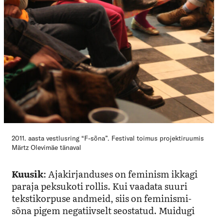
2011. aasta vestlusring “F-sõna”. Festival toimus projektiruumis
Märtz Olevimäe tänaval
Kuusik
: Ajakirjanduses on feminism ikkagi
paraja peksukoti rollis. Kui vaadata suuri
tekstikorpuse andmeid, siis on feminismi-
sõna pigem negatiivselt seostatud. Muidugi