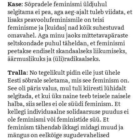
Kase
: Sõpradele feminismi üldjuhul
selgitama ei pea, aga aeg-ajalt tuleb viidata, et
lisaks peavoolufeminismile on teisi
feminisme ja [kuidas] nad kõik suhestuvad
omavahel. Aga minu jaoks mittetavapäraste
seltskondade puhul täheldan, et feminismi
peetakse endiselt skandaalseks liikumiseks,
äärmuslikuks ja (üli)radikaalseks.
Tralla
: No tegelikult pidin eile just ühele
Eesti sõbrale seletama, mis see feminism on.
See oli päris valus, mul tuli kiiresti lühidalt
selgitada, et kui üks naine teeb teisele naisele
halba, siis selles ei ole süüdi feminism. Et
kellegi individuaalne solidaarsuse puudus ei
ole feminismi või feministide süü. Et
feminism tähendab ikkagi midagi muud ja
mängus on eelkõige sugudevahelised