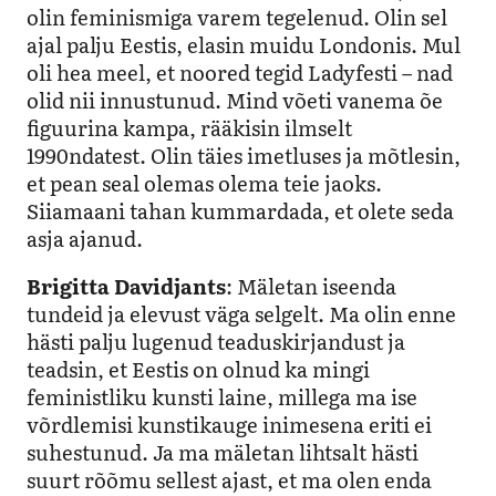
olin feminismiga varem tegelenud. Olin sel
ajal palju Eestis, elasin muidu Londonis. Mul
oli hea meel, et noored tegid Ladyfesti – nad
olid nii innustunud. Mind võeti vanema õe
figuurina kampa, rääkisin ilmselt
1990ndatest. Olin täies imetluses ja mõtlesin,
et pean seal olemas olema teie jaoks.
Siiamaani tahan kummardada, et olete seda
asja ajanud.
Brigitta Davidjants
: Mäletan iseenda
tundeid ja elevust väga selgelt. Ma olin enne
hästi palju lugenud teaduskirjandust ja
teadsin, et Eestis on olnud ka mingi
feministliku kunsti laine, millega ma ise
võrdlemisi kunstikauge inimesena eriti ei
suhestunud. Ja ma mäletan lihtsalt hästi
suurt rõõmu sellest ajast, et ma olen enda