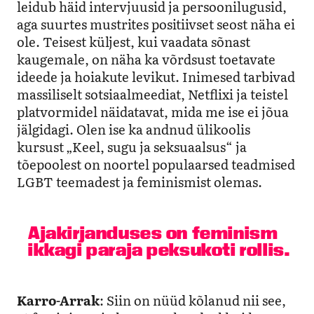
leidub häid intervjuusid ja persoonilugusid,
aga suurtes mustrites positiivset seost näha ei
ole. Teisest küljest, kui vaadata sõnast
kaugemale, on näha ka võrdsust toetavate
ideede ja hoiakute levikut. Inimesed tarbivad
massiliselt sotsiaalmeediat, Netflixi ja teistel
platvormidel näidatavat, mida me ise ei jõua
jälgidagi. Olen ise ka andnud ülikoolis
kursust „Keel, sugu ja seksuaalsus“ ja
tõepoolest on noortel populaarsed teadmised
LGBT teemadest ja feminismist olemas.
Ajakirjanduses on feminism
ikkagi paraja peksukoti rollis.
Karro-Arrak
: Siin on nüüd kõlanud nii see,