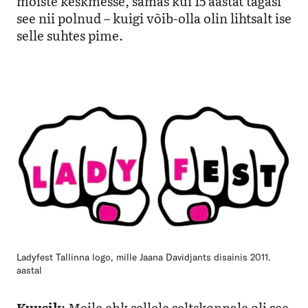
mõiste keskmesse, samas kui 15 aastat tagasi
see nii polnud – kuigi võib-olla olin lihtsalt ise
selle suhtes pime.
Ladyfest Tallinna logo, mille Jaana Davidjants disainis 2011.
aastal
Kuusik
: Meile ehk sellele seltskonnale oli see