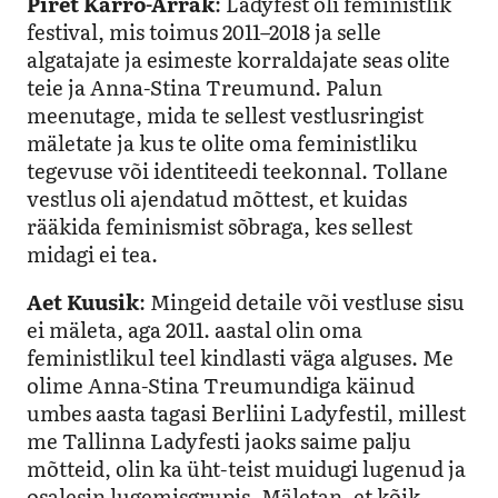
Piret Karro-Arrak
: Ladyfest oli feministlik
festival, mis toimus 2011–2018 ja selle
algatajate ja esimeste korraldajate seas olite
teie ja Anna-Stina Treumund. Palun
meenutage, mida te sellest vestlusringist
mäletate ja kus te olite oma feministliku
tegevuse või identiteedi teekonnal. Tollane
vestlus oli ajendatud mõttest, et kuidas
rääkida feminismist sõbraga, kes sellest
midagi ei tea.
Aet Kuusik
: Mingeid detaile või vestluse sisu
ei mäleta, aga 2011. aastal olin oma
feministlikul teel kindlasti väga alguses. Me
olime Anna-Stina Treumundiga käinud
umbes aasta tagasi Berliini Ladyfestil, millest
me Tallinna Ladyfesti jaoks saime palju
mõtteid, olin ka üht-teist muidugi lugenud ja
osalesin lugemisgrupis. Mäletan, et kõik