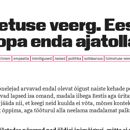
tuse veerg. Ees
opa enda ajatol
tivism
empaatia
inimõigused
naised
poliitika
solidaarsus
toimetuse vee
nelejad arvavad endal olevat õigust naiste kehade pe
ivad lapsed isa omand, madala iibega Eestis aga ürita
jääda nii, et keegi neid kuulda ei võta, mõnes konte
t õppima, aga tööturul alla neelama madalamat palka,
letades nõuavad nad üldisi inimõigusi, mitte ei v