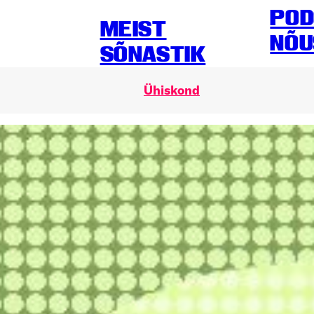
POD
MEIST
NÕU
SÕNASTIK
Ühiskond