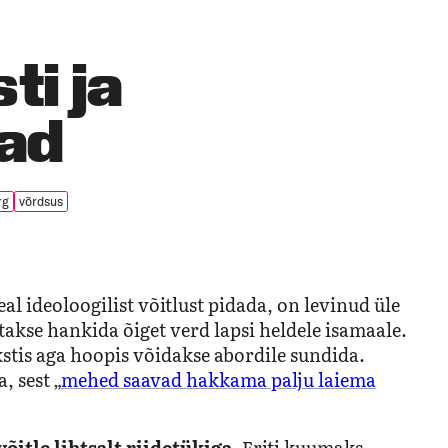
ti ja
lad
rg
võrdsus
al ideoloogilist võitlust pidada, on levinud üle
takse hankida õiget verd lapsi heldele isamaale.
kstis aga hoopis võidakse abordile sundida.
 sest „
mehed saavad hakkama palju laiema
õitle lihtsalt riidetükiga.
Eriti kuumaks