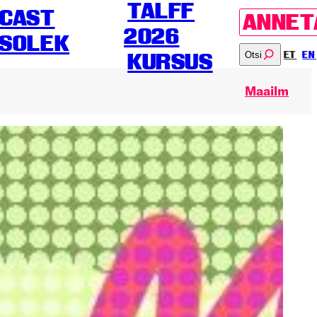
TALFF
CAST
ANNET
2026
SOLEK
Otsi
ET
EN
KURSUS
Maailm