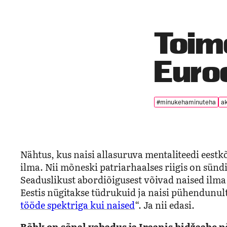
Toime
Euro
#minukehaminuteha
ak
Nähtus, kus naisi allasuruva mentaliteedi eestkõ
ilma. Nii mõneski patriarhaalses riigis on sünd
Seaduslikust abordiõigusest võivad naised ilma 
Eestis nügitakse tüdrukuid ja naisi pühendunul
tööde spektriga kui naised
“. Ja nii edasi.
Rõhk on sõnal vabadus ja Iraanis hidžaabe põ