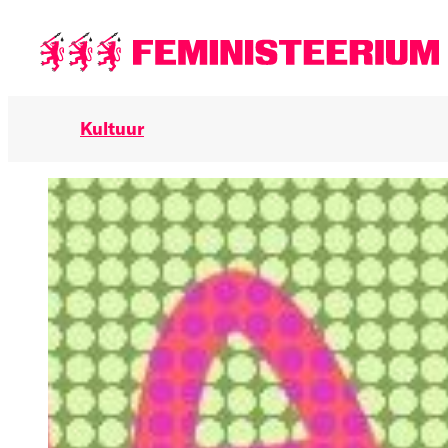
Põhilise
sisu
juurde
Kultuur