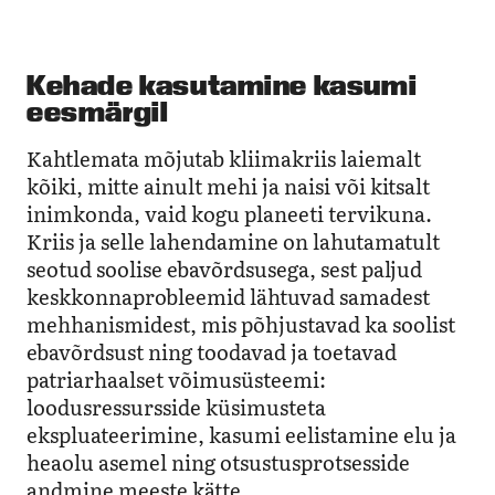
Kehade kasutamine kasumi
eesmärgil
Kahtlemata mõjutab kliimakriis laiemalt
kõiki, mitte ainult mehi ja naisi või kitsalt
inimkonda, vaid kogu planeeti tervikuna.
Kriis ja selle lahendamine on lahutamatult
seotud soolise ebavõrdsusega, sest paljud
keskkonnaprobleemid lähtuvad samadest
mehhanismidest, mis põhjustavad ka soolist
ebavõrdsust ning toodavad ja toetavad
patriarhaalset võimusüsteemi:
loodusressursside küsimusteta
ekspluateerimine, kasumi eelistamine elu ja
heaolu asemel ning otsustusprotsesside
andmine meeste kätte.