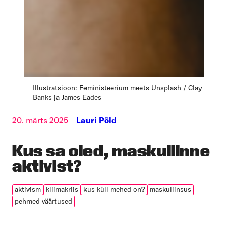
Illustratsioon: Feministeerium meets Unsplash / Clay
Banks ja James Eades
20. märts 2025
Lauri Põld
Kus sa oled, maskuliinne
aktivist?
aktivism
kliimakriis
kus küll mehed on?
maskuliinsus
pehmed väärtused