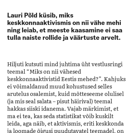
Lauri Põld küsib, miks
keskkonnaaktivismis on nii vähe mehi
ning leiab, et meeste kaasamine ei saa
tulla naiste rollide ja väärtuste arvelt.
Hiljuti kutsuti mind juhtima üht vestlusringi
teemal “Miks on nii vähesed
keskkonnaaktivistid Eestis mehed?”. Kahjuks
ei võimaldanud muud kohustused selles
arutelus osalemist, kuid mõtteseeme olulisel
(ja mis seal salata – pisut häirival) teemal
hakkas siiski idanema. Vajab märkimist, et
ma ei tea, kas seda statistikat võib kuskilt
leida, aga näib, et aktivismis, eriti keskkonda
ja loomade õigusi puudutavatel teemadel, on