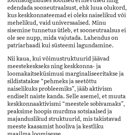
edendada sooneutraalsust, ehk luua olukord,
kus keskkonnateemad ei oleks naiselikud või
mehelikud, vaid universaalsed. Minu
sisemine tunnetus ütleb, et sooneutraalsus ei
ole see nupp, mida vajutada. Lahendus on
patriarhaadi kui süsteemi lagundamine.
Nii kaua, kui võimustruktuurid jäävad
meestekeskseks ning keskkonna- ja
loomakaitseküsimusi marginaliseeritakse ja
sildistatakse “pehmeks ja seetõttu
naiselikuks probleemiks”, jääb aktivism
endiselt naiste kanda. Selle asemel, et muuta
keskkonnaaktivismi “meestele sobivamaks”,
peaksime hoopis murdma sotsiaalsed ja
majanduslikud struktuurid, mis takistavad
meeste kaasamist hooliva ja kestliku
maailma loomisesse.