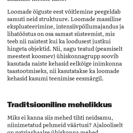
Loomade õiguste eest võitlemine peegeldab
samuti neid struktuure. Loomade massiline
ekspluateerimine, intensiivpõllumajandus ja
lihatööstus on osa samast süsteemist, mis
teeb nii naistest kui ka loodusest justkui
hingeta objektid. Nii, nagu teatud (peamiselt
meestest koosnev) ühiskonnagrupp soovib
kasutada naiste kehasid eelkõige inimkonna
taastootmiseks, nii kasutatakse ka loomade
kehasid kasumi teenimise eesmärgil.
Traditsiooniline mehelikkus
Miks ei kanna siis mehed tihti neidsamu,
niinimetatud pehmeid väärtusi? Ajalooliselt
on patriarhaalse ühiskonna mehed