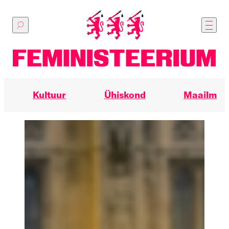
Põhilise
sisu
juurde
Kultuur
Ühiskond
Maailm