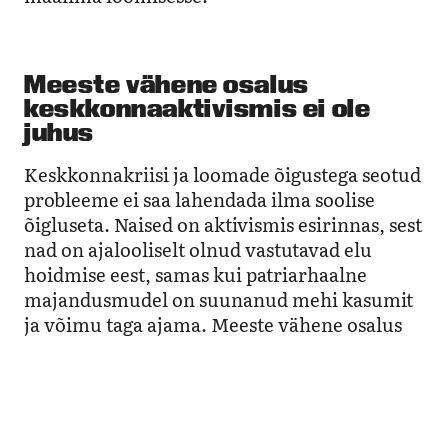
Meeste vähene osalus
keskkonnaaktivismis ei ole
juhus
Keskkonnakriisi ja loomade õigustega seotud
probleeme ei saa lahendada ilma soolise
õigluseta. Naised on aktivismis esirinnas, sest
nad on ajalooliselt olnud vastutavad elu
hoidmise eest, samas kui patriarhaalne
majandusmudel on suunanud mehi kasumit
ja võimu taga ajama. Meeste vähene osalus
keskkonnaaktivismis ei ole juhus, vaid
loogiline tulemus süsteemi tõttu, mis
prioriseerib lühiajalist kasumit pikaajalise
eluõigluse asemel.