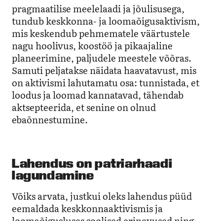
pragmaatilise meelelaadi ja jõulisusega,
tundub keskkonna- ja loomaõigusaktivism,
mis keskendub pehmematele väärtustele
nagu hoolivus, koostöö ja pikaajaline
planeerimine, paljudele meestele võõras.
Samuti peljatakse näidata haavatavust, mis
on aktivismi lahutamatu osa: tunnistada, et
loodus ja loomad kannatavad, tähendab
aktsepteerida, et senine on olnud
ebaõnnestumine.
Lahendus on patriarhaadi
lagundamine
Võiks arvata, justkui oleks lahendus püüd
eemaldada keskkonnaaktivismis ja
loomaõigusluses soolised erinevused ning