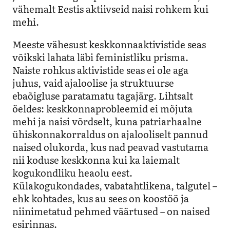
vähemalt Eestis aktiivseid naisi rohkem kui
mehi.
Meeste vähesust keskkonnaaktivistide seas
võikski lahata läbi feministliku prisma.
Naiste rohkus aktivistide seas ei ole aga
juhus, vaid ajaloolise ja struktuurse
ebaõigluse paratamatu tagajärg. Lihtsalt
öeldes: keskkonnaprobleemid ei mõjuta
mehi ja naisi võrdselt, kuna patriarhaalne
ühiskonnakorraldus on ajalooliselt pannud
naised olukorda, kus nad peavad vastutama
nii koduse keskkonna kui ka laiemalt
kogukondliku heaolu eest.
Külakogukondades, vabatahtlikena, talgutel –
ehk kohtades, kus au sees on koostöö ja
niinimetatud pehmed väärtused – on naised
esirinnas.