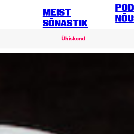
POD
MEIST
NÕU
SÕNASTIK
Ühiskond