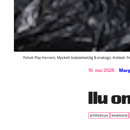
Fotod: Pep Herrero, Mycketi kodulehekülg & erakogu. Kollaaž: F
19. mai 2026
Marg
Ilu o
arhitektuur
keskkond