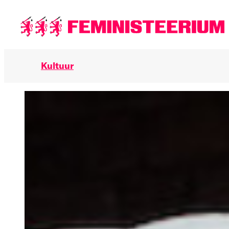
Põhilise
sisu
juurde
Kultuur