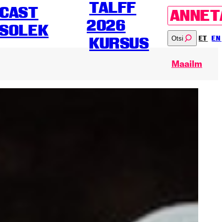
TALFF
CAST
ANNET
2026
SOLEK
Otsi
ET
EN
KURSUS
Maailm