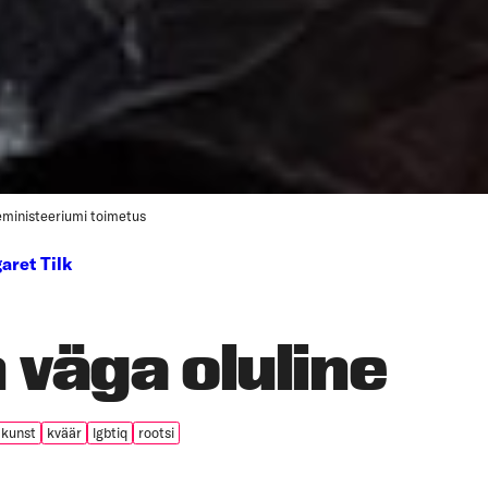
eministeeriumi toimetus
aret Tilk
n väga oluline
kunst
kväär
lgbtiq
rootsi