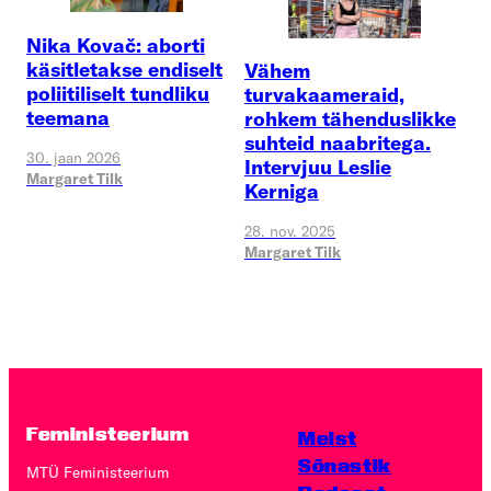
Nika Kovač: aborti
käsitletakse endiselt
Vähem
poliitiliselt tundliku
turvakaameraid,
teemana
rohkem tähenduslikke
suhteid naabritega.
30. jaan 2026
Intervjuu Leslie
Margaret Tilk
Kerniga
28. nov. 2025
Margaret Tilk
Feministeerium
Meist
Sõnastik
MTÜ Feministeerium