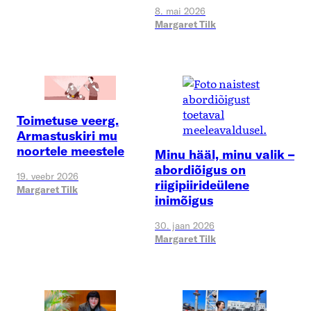
8. mai 2026
Margaret Tilk
Toimetuse veerg.
Armastuskiri mu
noortele meestele
Minu hääl, minu valik –
abordiõigus on
19. veebr 2026
riigipiirideülene
Margaret Tilk
inimõigus
30. jaan 2026
Margaret Tilk