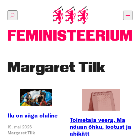
Põhilise
sisu
juurde
Margaret Tilk
Ilu on väga oluline
Toimetaja veerg. Ma
nõuan õhku, lootust ja
19. mai 2026
abikätt
Margaret Tilk