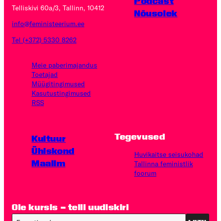
Podcast
Telliskivi 60a/3, Tallinn, 10412
Nõusolek
info@feministeerium.ee
Tel (+372) 5330 8262
Meie paberimajandus
Toetajad
Müügitingimused
Kasutus­tingimused
RSS
Tegevused
Kultuur
Ühiskond
Huvikaitse seisukohad
Maailm
Tallinna feministlik
foorum
Ole kursis – telli uudiskiri