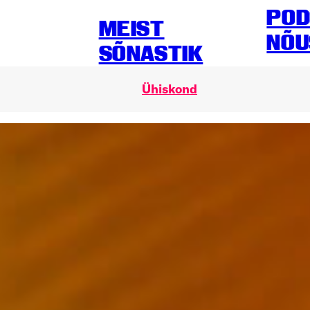
POD
MEIST
NÕU
SÕNASTIK
Ühiskond