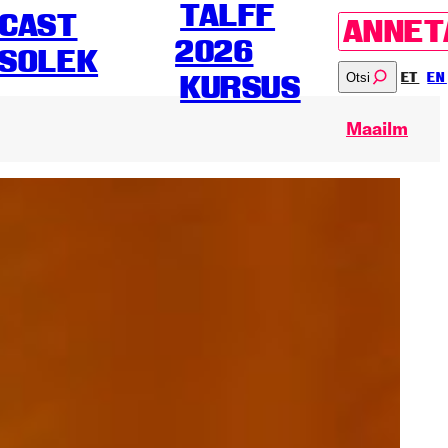
TALFF
CAST
ANNET
2026
SOLEK
Otsi
ET
EN
KURSUS
Maailm