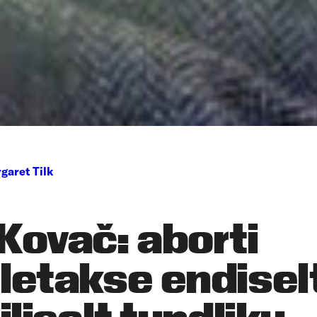
garet Tilk
Kovač: aborti
tletakse endisel