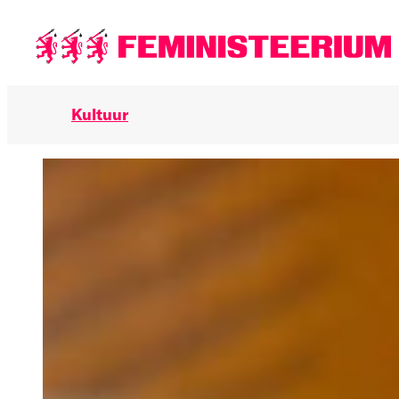
Põhilise
sisu
juurde
Kultuur