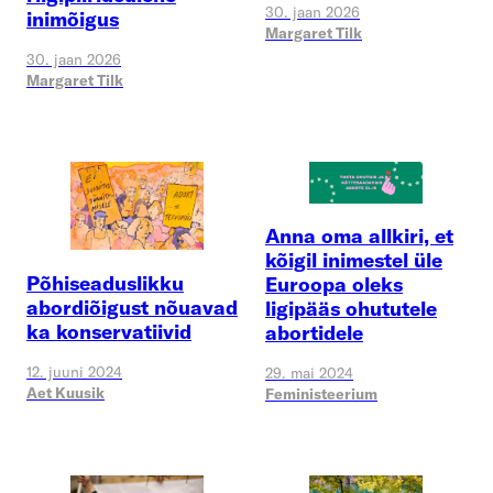
30. jaan 2026
inimõigus
Margaret Tilk
30. jaan 2026
Margaret Tilk
Anna oma allkiri, et
kõigil inimestel üle
Põhiseaduslikku
Euroopa oleks
abordiõigust nõuavad
ligipääs ohututele
ka konservatiivid
abortidele
12. juuni 2024
29. mai 2024
Aet Kuusik
Feministeerium