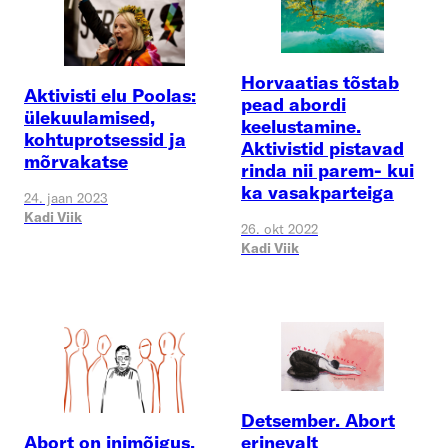
Horvaatias tõstab
Aktivisti elu Poolas:
pead abordi
ülekuulamised,
keelustamine.
kohtuprotsessid ja
Aktivistid pistavad
mõrvakatse
rinda nii parem- kui
ka vasakparteiga
24. jaan 2023
Kadi Viik
26. okt 2022
Kadi Viik
Detsember. Abort
erinevalt
Abort on inimõigus.