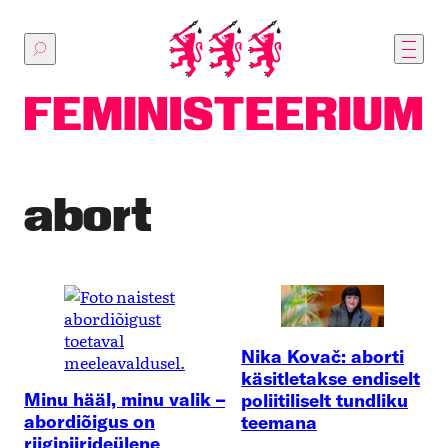
Põhilise
sisu
juurde
abort
Nika Kovač: aborti
käsitletakse endiselt
Minu hääl, minu valik –
poliitiliselt tundliku
abordiõigus on
teemana
riigipiirideülene