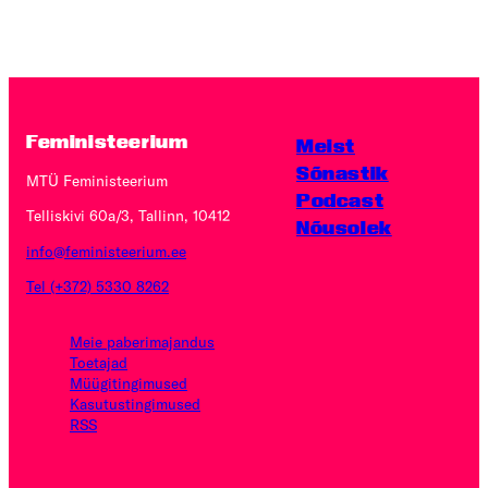
Feministeerium
Meist
Sõnastik
MTÜ Feministeerium
Podcast
Telliskivi 60a/3, Tallinn, 10412
Nõusolek
info@feministeerium.ee
Tel (+372) 5330 8262
Meie paberimajandus
Toetajad
Müügitingimused
Kasutus­tingimused
RSS