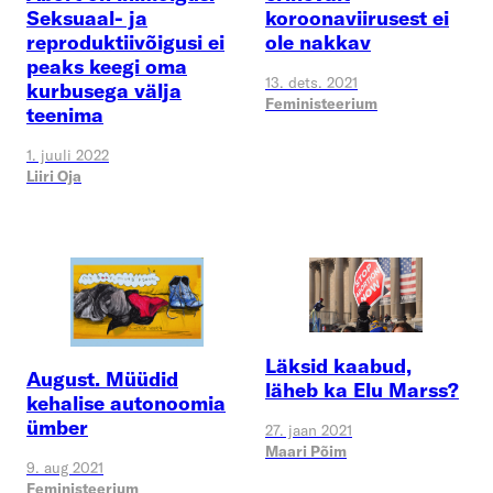
koroonaviirusest ei
Seksuaal- ja
ole nakkav
reproduktiivõigusi ei
peaks keegi oma
13. dets. 2021
kurbusega välja
Feministeerium
teenima
1. juuli 2022
Liiri Oja
Läksid kaabud,
August. Müüdid
läheb ka Elu Marss?
kehalise autonoomia
ümber
27. jaan 2021
Maari Põim
9. aug 2021
Feministeerium