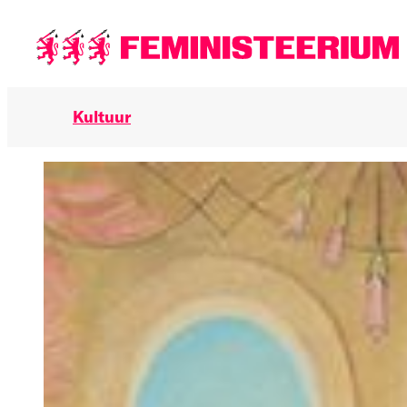
Põhilise
sisu
juurde
Kultuur