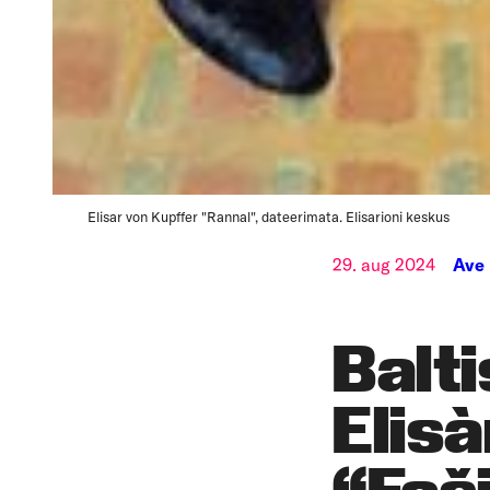
Elisar von Kupffer "Rannal", dateerimata. Elisarioni keskus
29. aug 2024
Ave
Balt
Elisà