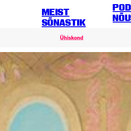
POD
MEIST
NÕU
SÕNASTIK
Ühiskond