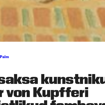
 Palm
isaksa kunstnik
r von Kupfferi