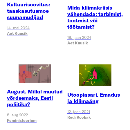
Kultuurisoovitus:
Mida kliimakriisis
taaskasutusmoe
vähendada: tarbimist,
suunamudijad
tootmist või
töötamist?
14. mai 2024
Aet Kuusik
18. jaan 2024
Aet Kuusik
August. Millal muutud
Utoopiasari. Emadus
võrdsemaks, Eesti
ja kliimaäng
poliitika?
12. jaan 2021
8. aug 2022
Redi Koobak
Feministeerium