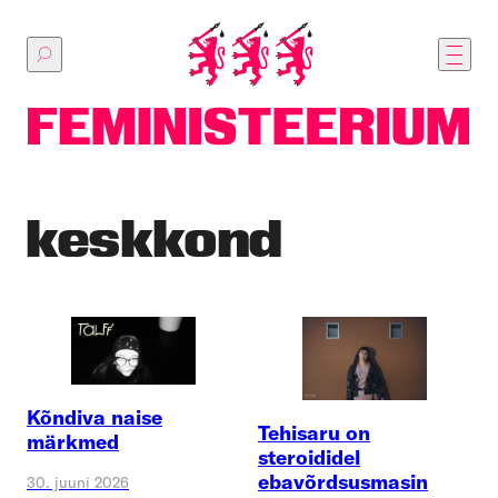
Põhilise
sisu
juurde
keskkond
Kõndiva naise
Tehisaru on
märkmed
steroididel
ebavõrdsusmasin
30. juuni 2026