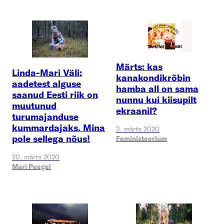
Märts: kas
Linda-Mari Väli:
kanakondikrõbin
aadetest alguse
hamba all on sama
saanud Eesti riik on
nunnu kui kiisupilt
muutunud
ekraanil?
turumajanduse
kummardajaks. Mina
3. märts 2020
pole sellega nõus!
Feministeerium
20. märts 2020
Mari Peegel