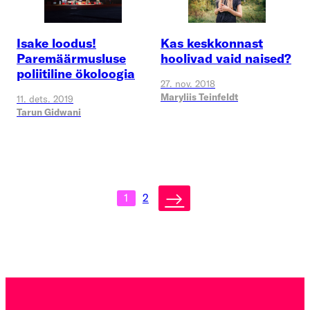
Isake loodus!
Kas keskkonnast
Paremäärmusluse
hoolivad vaid naised?
poliitiline ökoloogia
27. nov. 2018
Maryliis Teinfeldt
11. dets. 2019
Tarun Gidwani
→
1
2
Postituste
leheküljendus