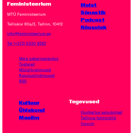
Feministeerium
Meist
Sõnastik
MTÜ Feministeerium
Podcast
Telliskivi 60a/3, Tallinn, 10412
Nõusolek
info@feministeerium.ee
Tel (+372) 5330 8262
Meie paberimajandus
Toetajad
Müügitingimused
Kasutus­tingimused
RSS
Tegevused
Kultuur
Ühiskond
Huvikaitse seisukohad
Maailm
Tallinna feministlik
foorum