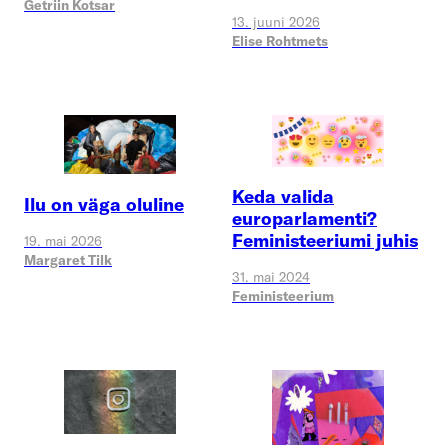
Getriin Kotsar
13. juuni 2026
Elise Rohtmets
Keda valida
Ilu on väga oluline
europarlamenti?
Feministeeriumi juhis
19. mai 2026
Margaret Tilk
31. mai 2024
Feministeerium