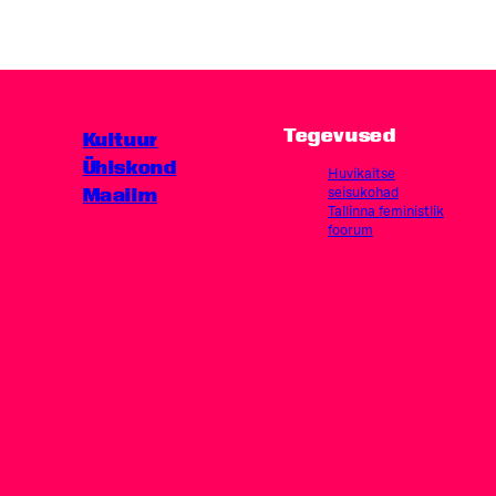
Tegevused
Kultuur
Ühiskond
Huvikaitse
Maailm
seisukohad
Tallinna feministlik
foorum