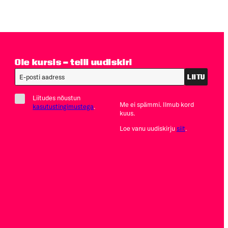
Ole kursis – telli uudiskiri
LIITU
Liitudes nõustun
Me ei spämmi. Ilmub kord
kasutustingimustega
.
kuus.
Loe vanu uudiskirju
siit
.