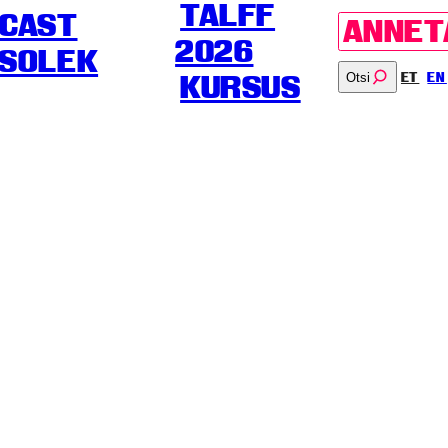
TALFF
CAST
ANNET
2026
SOLEK
Otsi
ET
EN
KURSUS