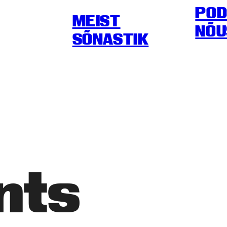
POD
MEIST
NÕU
SÕNASTIK
nts