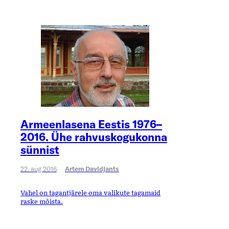
Armeenlasena Eestis 1976–
2016. Ühe rahvuskogukonna
sünnist
22. aug 2016
Artem Davidjants
Vahel on tagantjärele oma valikute tagamaid
raske mõista.