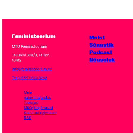
Feministeerium
Meist
Sõnastik
MTÜ Feministeerium
Podcast
Telliskivi 60a/3, Tallinn,
Nõusolek
10412
info@feministeerium.ee
Tel (+372) 5330 8262
Meie
paberimajandus
Toetajad
Müügitingimused
Kasutus­tingimused
RSS