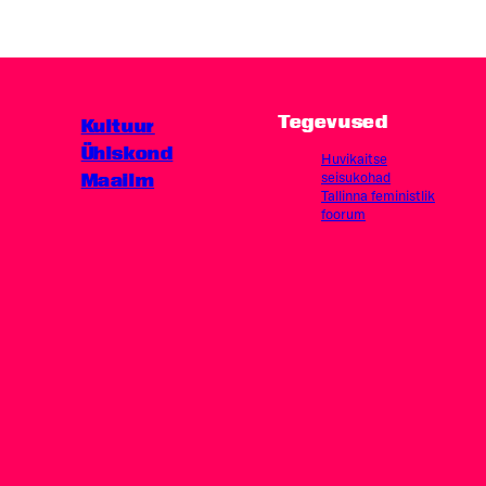
Tegevused
Kultuur
Ühiskond
Huvikaitse
Maailm
seisukohad
Tallinna feministlik
foorum