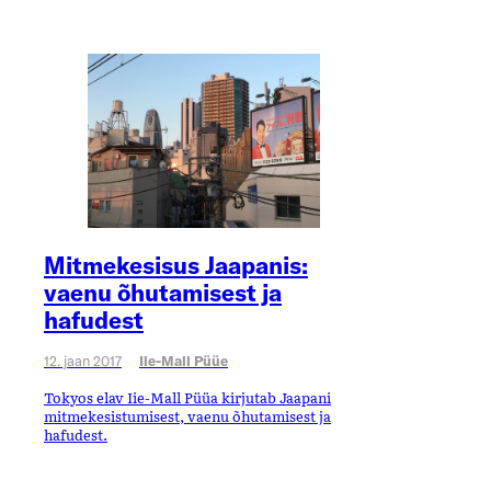
Mitmekesisus Jaapanis:
vaenu õhutamisest ja
hafudest
12. jaan 2017
Iie-Mall Püüe
Tokyos elav Iie-Mall Püüa kirjutab Jaapani
mitmekesistumisest, vaenu õhutamisest ja
hafudest.