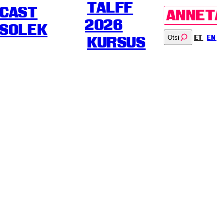
TALFF
CAST
ANNET
2026
SOLEK
Otsi
ET
EN
KURSUS