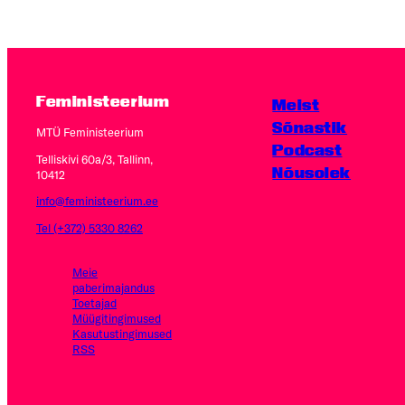
Feministeerium
Meist
Sõnastik
MTÜ Feministeerium
Podcast
Telliskivi 60a/3, Tallinn,
Nõusolek
10412
info@feministeerium.ee
Tel (+372) 5330 8262
Meie
paberimajandus
Toetajad
Müügitingimused
Kasutus­tingimused
RSS