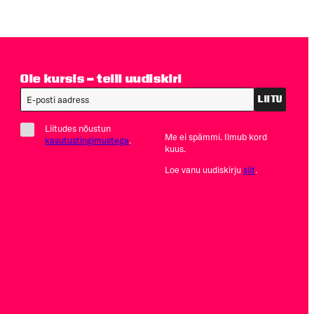
Ole kursis – telli uudiskiri
LIITU
Liitudes nõustun
Me ei spämmi. Ilmub kord
kasutustingimustega
.
kuus.
Loe vanu uudiskirju
siit
.