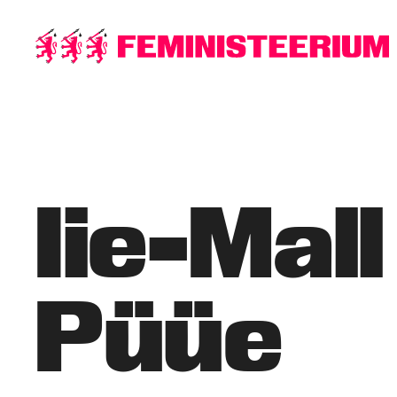
Põhilise
sisu
juurde
Iie-Mall
Püüe