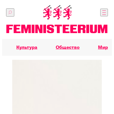
Перейти
к
основному
содержимому
Культура
Общество
Мир