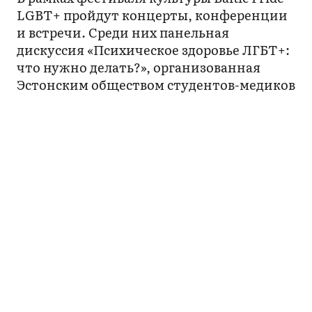
LGBT+ пройдут концерты, конференции
и встречи. Среди них панельная
дискуссия «Психическое здоровье ЛГБТ+:
что нужно делать?», организованная
Эстонским обществом студентов-медиков
(EAÜS), на которой рассматриваются
проблемы, с которыми сталкивается
сообщество ЛГБТ+ в области
психического здоровья.
Ознакомиться с полной программой
Baltic
Pride 2023 можно на сайте
. И встретимся
на прайде!