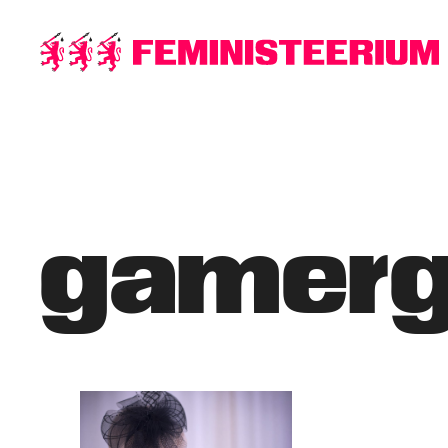
Põhilise
sisu
juurde
gamerg