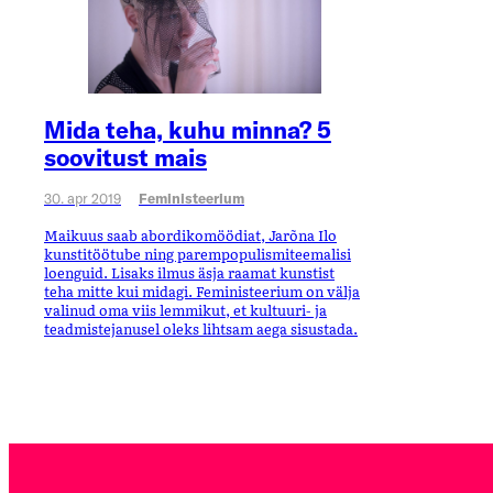
Mida teha, kuhu minna? 5
soovitust mais
30. apr 2019
Feministeerium
Maikuus saab abordikomöödiat, Jarõna Ilo
kunstitöötube ning parempopulismiteemalisi
loenguid. Lisaks ilmus äsja raamat kunstist
teha mitte kui midagi. Feministeerium on välja
valinud oma viis lemmikut, et kultuuri- ja
teadmistejanusel oleks lihtsam aega sisustada.