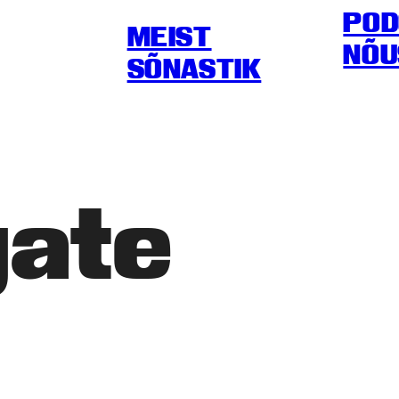
POD
MEIST
NÕU
SÕNASTIK
ate