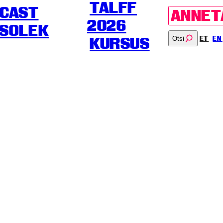
TALFF
CAST
ANNET
2026
SOLEK
Otsi
ET
EN
KURSUS