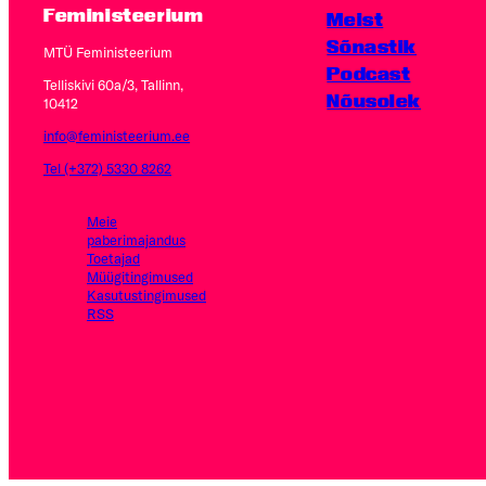
Feministeerium
Meist
Sõnastik
MTÜ Feministeerium
Podcast
Telliskivi 60a/3, Tallinn,
Nõusolek
10412
info@feministeerium.ee
Tel (+372) 5330 8262
Meie
paberimajandus
Toetajad
Müügitingimused
Kasutus­tingimused
RSS