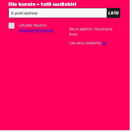
Ole kursis – telli uudiskiri
LIITU
Liitudes nõustun
Me ei spämmi. Ilmub kord
kasutustingimustega
.
kuus.
Loe vanu uudiskirju
siit
.