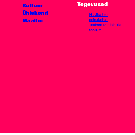
Tegevused
Kultuur
Ühiskond
Huvikaitse
Maailm
seisukohad
Tallinna feministlik
foorum