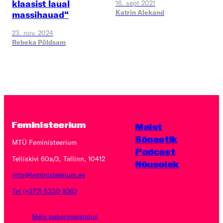
klaasist laual
16. sept 2021
Katrin Alekand
massihauad“
23. nov. 2024
Rebeka Põldsam
Feministeerium
Meist
Sõnastik
MTÜ Feministeerium
Podcast
Telliskivi 60a/3, Tallinn, 10412
Nõusolek
info@feministeerium.ee
Tel (+372) 5330 8262
Meie paberimajandus