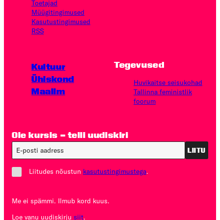
Toetajad
Müügitingimused
Kasutus­tingimused
RSS
Tegevused
Kultuur
Ühiskond
Huvikaitse seisukohad
Maailm
Tallinna feministlik
foorum
Ole kursis – telli uudiskiri
LIITU
Liitudes nõustun
kasutustingimustega
.
Me ei spämmi. Ilmub kord kuus.
Loe vanu uudiskirju
siit
.