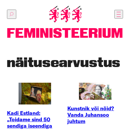
Põhilise
sisu
juurde
näitusearvustus
Kunstnik või nõid?
Kadi Estland:
Vanda Juhansoo
„Toidame sind 50
juhtum
sendiga iseendiga