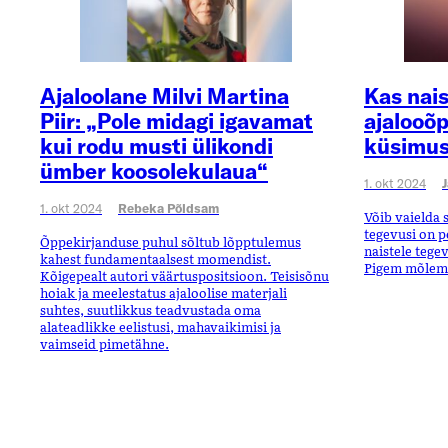
Ajaloolane Milvi Martina
Kas nais
Piir: „Pole midagi igavamat
ajalooõp
kui rodu musti ülikondi
küsimu
ümber koosolekulaua“
1. okt 2024
J
1. okt 2024
Rebeka Põldsam
Võib vaielda s
tegevusi on p
Õppekirjanduse puhul sõltub lõpptulemus
naistele tege
kahest fundamentaalsest momendist.
Pigem mõlem
Kõigepealt autori väärtuspositsioon. Teisisõnu
hoiak ja meelestatus ajaloolise materjali
suhtes, suutlikkus teadvustada oma
alateadlikke eelistusi, mahavaikimisi ja
vaimseid pimetähne.