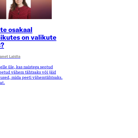
te osakaal
ikutes on valikute
s?
anet Laidla
elle üle, kas naistega seotud
eetud vähem tähtsaks või jäid
vused, mida peeti vähemtähtsaks.
at.