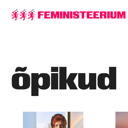
Põhilise
sisu
juurde
õpikud