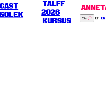
TALFF
CAST
ANNET
2026
SOLEK
Otsi
ET
EN
KURSUS