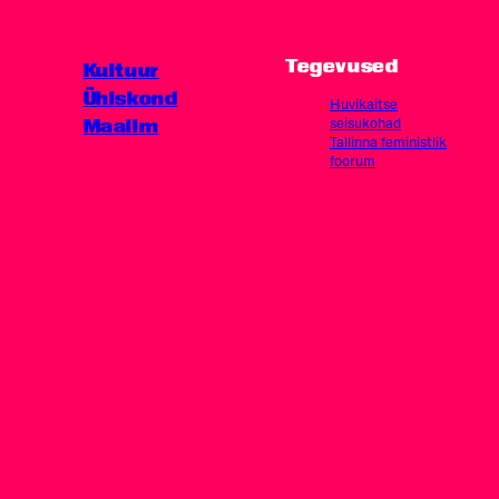
Tegevused
Kultuur
Ühiskond
Huvikaitse
Maailm
seisukohad
Tallinna feministlik
foorum