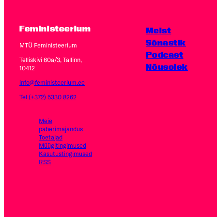
Feministeerium
Meist
Sõnastik
MTÜ Feministeerium
Podcast
Telliskivi 60a/3, Tallinn,
Nõusolek
10412
info@feministeerium.ee
Tel (+372) 5330 8262
Meie
paberimajandus
Toetajad
Müügitingimused
Kasutus­tingimused
RSS