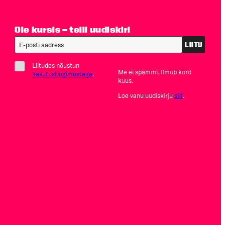
Ole kursis – telli uudiskiri
LIITU
Liitudes nõustun
Me ei spämmi. Ilmub kord
kasutustingimustega
.
kuus.
Loe vanu uudiskirju
siit
.