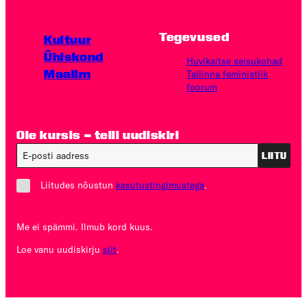
Tegevused
Kultuur
Ühiskond
Huvikaitse seisukohad
Maailm
Tallinna feministlik
foorum
Ole kursis – telli uudiskiri
LIITU
Liitudes nõustun
kasutustingimustega
.
Me ei spämmi. Ilmub kord kuus.
Loe vanu uudiskirju
siit
.