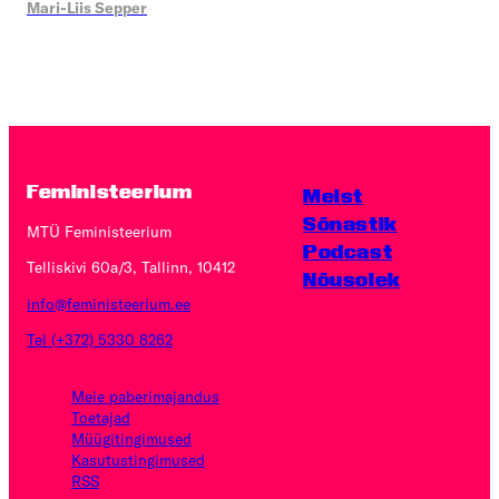
Mari-Liis Sepper
Feministeerium
Meist
Sõnastik
MTÜ Feministeerium
Podcast
Telliskivi 60a/3, Tallinn, 10412
Nõusolek
info@feministeerium.ee
Tel (+372) 5330 8262
Meie paberimajandus
Toetajad
Müügitingimused
Kasutus­tingimused
RSS