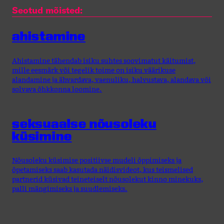
Seotud mõisted:
ahistamine
Ahistamine tähendab isiku suhtes soovimatut käitumist,
mille eesmärk või tegelik toime on isiku väärikuse
alandamine ja ähvardava, vaenuliku, halvustava, alandava või
solvava õhkkonna loomine.
seksuaalse nõusoleku
küsimine
Nõusoleku küsimise positiivse mudeli õppimiseks ja
õpetamiseks saab kasutada näidisvideot, kus teismelised
partnerid küsivad teineteiselt nõusolekut kinno minekuks,
palli mängimiseks ja suudlemiseks.