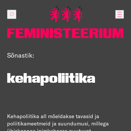
Põhilise
sisu
juurde
Sõnastik:
kehapoliitika
Kehapoliitika all mõeldakse tavasid ja
poliitikameetmeid ja suundumusi, millega
ühiskonnas inimkehasse puutuvat