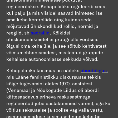
reguleeritakse. Kehapoliitika reguleerib seda,
kui palju ja mis viisidel saavad inimesed ise
oma keha kontrollida ning kuidas seda
mõjutavad ühiskondlikud rollid, normid ja
reeglid, sh
soorollid
. Kõikidel
ühiskonnaliikmetel ei pruugi olla võrdseid
õigusi oma keha üle, ja see sõltub kehtivatest
võimumehhanismidest, mis teatud gruppide
kehalisse autonoomiasse sekkuda võivad.
Kehapoliitika küsimus on näiteks
abordiõigus
,
mis Lääne feministlikku diskursusse tekkis
kõige tugevamini alates 1970. aastatest
(Venemaal ja Nõukogude Liidus oli abordi
kättesaadavus erineva raskusastmega
reguleeritud juba aastakümneid varem), aga ka
võitlus seksuaalse ja soolise vägivalla vastu,
asendusemaduse küsimused ning keha (ja