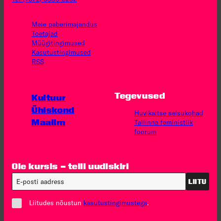
Meie paberimajandus
Toetajad
Müügitingimused
Kasutus­tingimused
RSS
Tegevused
Kultuur
Ühiskond
Huvikaitse seisukohad
Maailm
Tallinna feministlik
foorum
Ole kursis – telli uudiskiri
LIITU
Liitudes nõustun
kasutustingimustega
.