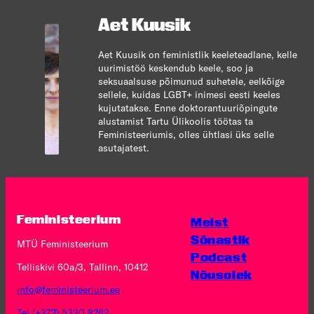
Aet Kuusik
Aet Kuusik on feministlik keeleteadlane, kelle
uurimistöö keskendub keele, soo ja
seksuaalsuse põimunud suhetele, eelkõige
sellele, kuidas LGBT+ inimesi eesti keeles
kujutatakse. Enne doktorantuuriõpingute
alustamist Tartu Ülikoolis töötas ta
Feministeeriumis, olles ühtlasi üks selle
asutajatest.
Feministeerium
Meist
Sõnastik
MTÜ Feministeerium
Podcast
Telliskivi 60a/3, Tallinn, 10412
Nõusolek
info@feministeerium.ee
Tel (+372) 5330 8262