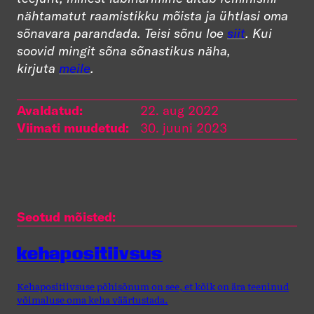
nähtamatut raamistikku mõista ja ühtlasi oma
sõnavara parandada. Teisi sõnu loe
siit
. Kui
soovid mingit sõna sõnastikus näha,
kirjuta
meile
.
Avaldatud:
22. aug 2022
Viimati muudetud:
30. juuni 2023
Seotud mõisted:
kehapositiivsus
Kehapositiivsuse põhisõnum on see, et kõik on ära teeninud
võimaluse oma keha väärtustada.