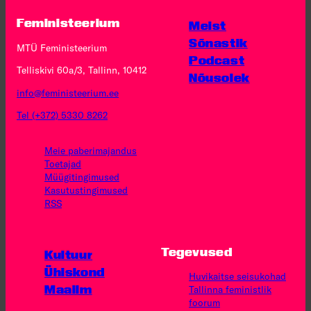
Feministeerium
Meist
Sõnastik
MTÜ Feministeerium
Podcast
Telliskivi 60a/3, Tallinn, 10412
Nõusolek
info@feministeerium.ee
Tel (+372) 5330 8262
Meie paberimajandus
Toetajad
Müügitingimused
Kasutus­tingimused
RSS
Tegevused
Kultuur
Ühiskond
Huvikaitse seisukohad
Maailm
Tallinna feministlik
foorum