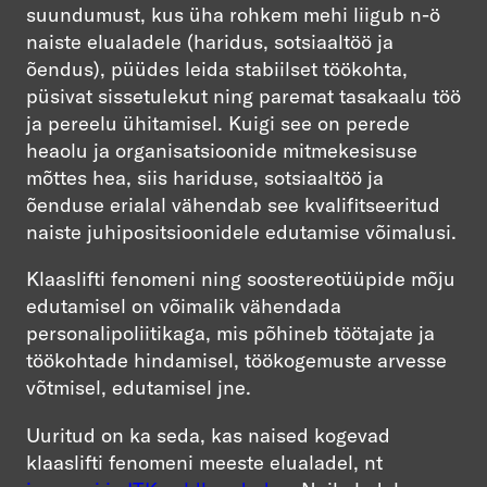
suundumust, kus üha rohkem mehi liigub n-ö
naiste elualadele (haridus, sotsiaaltöö ja
õendus), püüdes leida stabiilset töökohta,
püsivat sissetulekut ning paremat tasakaalu töö
ja pereelu ühitamisel. Kuigi see on perede
heaolu ja organisatsioonide mitmekesisuse
mõttes hea, siis hariduse, sotsiaaltöö ja
õenduse erialal vähendab see kvalifitseeritud
naiste juhipositsioonidele edutamise võimalusi.
Klaaslifti fenomeni ning soostereotüüpide mõju
edutamisel on võimalik vähendada
personalipoliitikaga, mis põhineb töötajate ja
töökohtade hindamisel, töökogemuste arvesse
võtmisel, edutamisel jne.
Uuritud on ka seda, kas naised kogevad
klaaslifti fenomeni meeste elualadel, nt