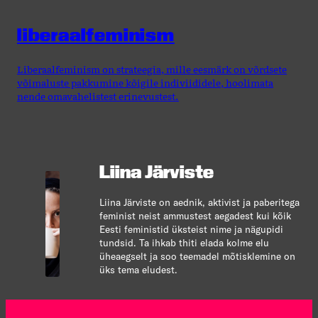
liberaalfeminism
Liberaalfeminism on strateegia, mille eesmärk on võrdsete
võimaluste pakkumine kõigile indiviididele, hoolimata
nende omavahelistest erinevustest.
Liina Järviste
Liina Järviste on aednik, aktivist ja paberitega
feminist neist ammustest aegadest kui kõik
Eesti feministid üksteist nime ja nägupidi
tundsid. Ta ihkab thiti elada kolme elu
üheaegselt ja soo teemadel mõtisklemine on
üks tema eludest.