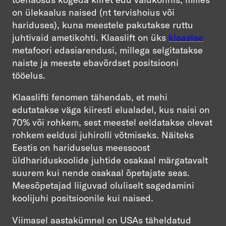
on ülekaalus naised (nt tervishoius või
hariduses), kuna meestele pakutakse ruttu
juhtivaid ametikohti. Klaaslift on üks
klaaslae
metafoori edasiarendusi, millega selgitatakse
naiste ja meeste ebavõrdset positsiooni
tööelus.
Klaaslifti fenomen tähendab, et mehi
edutatakse väga kiiresti elualadel, kus naisi on
70% või rohkem, sest meestel eeldatakse olevat
rohkem eeldusi juhirolli võtmiseks. Näiteks
Eestis on hariduselus meessoost
üldhariduskoolide juhtide osakaal märgatavalt
suurem kui nende osakaal õpetajate seas.
Meesõpetajad liiguvad oluliselt sagedamini
koolijuhi positsioonile kui naised.
Viimasel aastakümnel on USAs täheldatud