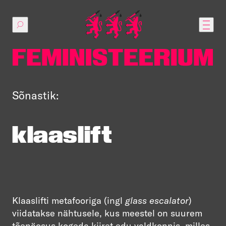
Põhilise
sisu
juurde
Sõnastik:
klaaslift
Klaaslifti metafooriga (ingl
glass escalator
)
viidatakse nähtusele, kus meestel on suurem
tõenäosus kogeda kiiret edu valdkonnis, milles