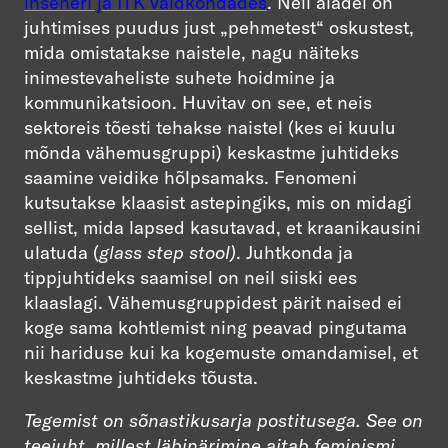
inseneri ja ITK valdkondades
. Neil aladel on
juhtimises puudus just
„
pehmetest
“
oskustest,
mida omistatakse naistele, nagu näiteks
inimestevaheliste suhete hoidmine ja
kommunikatsioon. Huvitav on see, et neis
sektoreis tõesti tehakse naistel (kes ei kuulu
mõnda vähemusgruppi) keskastme juhtideks
saamine veidike hõlpsamaks. Fenomeni
kutsutakse klaasist astepingiks, mis on midagi
sellist, mida lapsed kasutavad, et kraanikausini
ulatuda (
glass step stool)
. Juhtkonda ja
tippjuhtideks saamisel on neil siiski ees
klaaslagi. Vähemusgruppidest pärit naised ei
koge sama kohtlemist ning peavad pingutama
nii hariduse kui ka kogemuste omandamisel, et
keskastme juhtideks tõusta.
Tegemist on sõnastikusarja postitusega. See on
teejuht, millest läbinärimine aitab feminismi