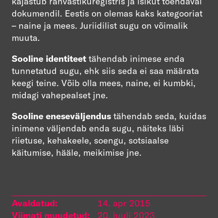
kajastub rahvastikuregistris ja isikut tõendaval
dokumendil. Eestis on olemas kaks kategooriat
– naine ja mees. Juriidilist sugu on võimalik
muuta.
Sooline identiteet
tähendab inimese enda
tunnetatud sugu, ehk siis seda ei saa määrata
keegi teine. Võib olla mees, naine, ei kumbki,
midagi vahepealset jne.
Sooline eneseväljendus
tähendab seda, kuidas
inimene väljendab enda sugu, näiteks läbi
riietuse, kehakeele, soengu, sotsiaalse
käitumise, hääle, meikimise jne.
Avaldatud:
14. apr 2015
Viimati muudetud:
20. juuli 2023