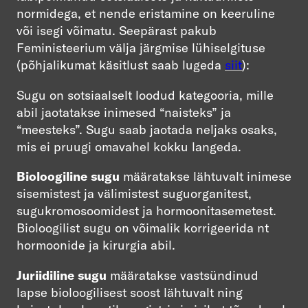
normidega, et nende eristamine on keeruline
või isegi võimatu. Seepärast pakub
Feministeerium välja järgmise lühiselgituse
(põhjalikumat käsitlust saab lugeda
siit
):
Sugu on sotsiaalselt loodud kategooria, mille
abil jaotatakse inimesed “naisteks” ja
“meesteks”. Sugu saab jaotada neljaks osaks,
mis ei pruugi omavahel kokku langeda.
Bioloogiline sugu
määratakse lähtuvalt inimese
sisemistest ja välimistest suguorganitest,
sugukromosoomidest ja hormoonitasemetest.
Bioloogilist sugu on võimalik korrigeerida nt
hormoonide ja kirurgia abil.
Juriidiline sugu
määratakse vastsündinud
lapse bioloogilisest soost lähtuvalt ning