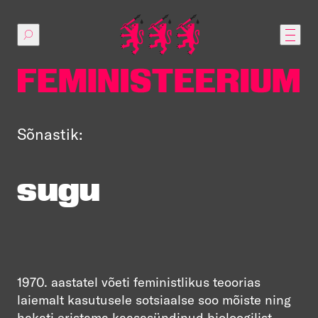
Põhilise
sisu
juurde
Sõnastik:
sugu
1970. aastatel võeti feministlikus teoorias
laiemalt kasutusele sotsiaalse soo mõiste ning
hakati eristama kaasasündinud bioloogilist