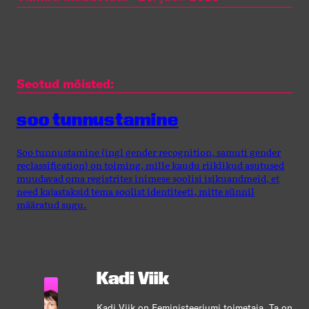
Seotud mõisted:
soo tunnustamine
Soo tunnustamine (ingl gender recognition, samuti gender
reclassification) on toiming, mille kaudu riiklikud asutused
muudavad oma registrites inimese soolisi isikuandmeid, et
need kajastaksid tema soolist identiteeti, mitte sünnil
määratud sugu.
Kadi Viik
Kadi Viik on Feministeeriumi toimetaja. Ta on