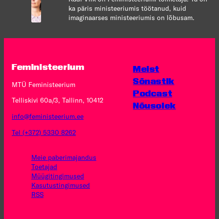
ka päris ministeeriumis töötanud, kuid
imaginaarses ministeeriumis on lõbusam.
Feministeerium
Meist
Sõnastik
MTÜ Feministeerium
Podcast
Telliskivi 60a/3, Tallinn, 10412
Nõusolek
info@feministeerium.ee
Tel (+372) 5330 8262
Meie paberimajandus
Toetajad
Müügitingimused
Kasutus­tingimused
RSS