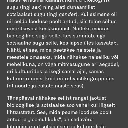
sugu (ingl
sex
) ning alati dünaamilist
sotsiaalset sugu (ingl
gender
). Kui esimene oli
nii öelda looduse poolt antud, siis teine sõltus
ümbritsevast keskkonnast. Näiteks määras
bioloogiline sugu selle, kes sünnitab, aga
sotsiaalne sugu selle, kes lapse üles kasvatab.
Nähti, et see, mida peetakse naistele ja
meestele omaseks, mida nähakse naiseliku või
mehelikuna, on väga mitmesugune eri aegadel,
eri kultuurides ja isegi samal ajal, samas
kultuuriruumis, kuid eri rahvastikugruppides
(nt noorte ja eakate naiste seas).
Tänapäeval nähakse sellist ranget jaotust
bioloogilise ja sotsiaalse soo vahel kui liigselt
lihtsustatut. See, mida peame looduse poolt
antud ja „loomulikuks“, on sedavõrd
läbipõimunud sotsiaalsete ja kultuuriliste