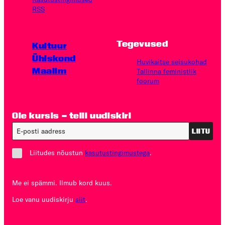
RSS
Tegevused
Kultuur
Ühiskond
Huvikaitse seisukohad
Maailm
Tallinna feministlik
foorum
Ole kursis – telli uudiskiri
LIITU
Liitudes nõustun
kasutustingimustega
.
Me ei spämmi. Ilmub kord kuus.
Loe vanu uudiskirju
siit
.