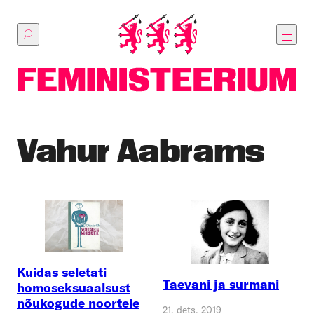
Põhilise
sisu
juurde
Vahur Aabrams
Kuidas seletati
Taevani ja surmani
homoseksuaalsust
nõukogude noortele
21. dets. 2019