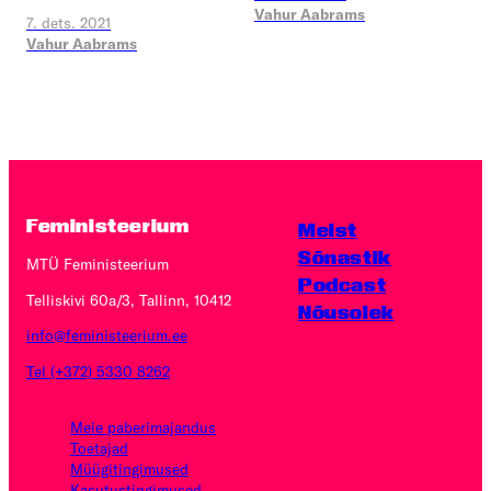
Vahur Aabrams
7. dets. 2021
Vahur Aabrams
Feministeerium
Meist
Sõnastik
MTÜ Feministeerium
Podcast
Telliskivi 60a/3, Tallinn, 10412
Nõusolek
info@feministeerium.ee
Tel (+372) 5330 8262
Meie paberimajandus
Toetajad
Müügitingimused
Kasutus­tingimused