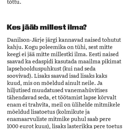
tõttu.
Kes jääb millest ilma?
Danilson-Järje järgi kannavad naised tohutut
kahju. Kogu poleemika on tühi, sest mitte
keegi ei jää mitte millestki ilma. Eesti naised
saavad ka edaspidi kasutada maailma pikimat
lapsehoolduspuhkust (kui nad seda
soovivad). Lisaks saavad isad lisaks kaks
kuud, mis on mõeldud ainult neile. Ja
hiljutised muudatused vanemahüvitises
tähendavad seda, et töötamist lapse kõrvalt
enam ei trahvita, meil on ülihelde mitmikele
mõeldud lisatoetus (kolmikute ja
enamaarvuliste mitmike puhul saab pere
1000 eurot kuus), lisaks lasterikka pere toetus