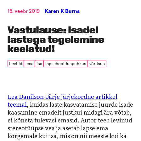
15. veebr 2019
Karen K Burns
Vastulause: isadel
lastega tegelemine
keelatud!
beebid
ema
isa
lapsehoolduspuhkus
võrdsus
Lea Danilson-Järje järjekordne artikkel
teemal
, kuidas laste kasvatamise juurde isade
kaasamine emadelt justkui midagi ära võtab,
ei kõneta tulevasi emasid. Autor teeb levinud
stereotüüpse vea ja asetab lapse ema
kõrgemale kui isa, mis on nii meeste kui ka