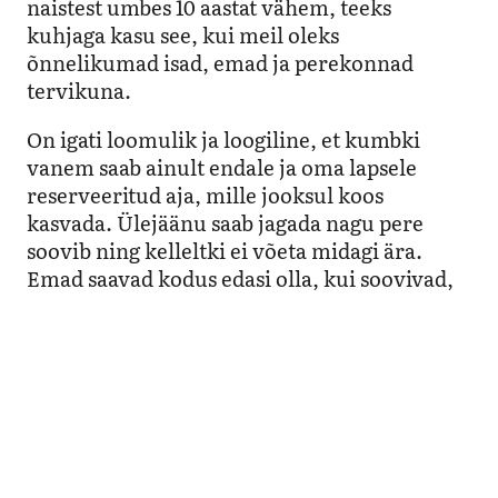
naistest umbes 10 aastat vähem, teeks
kuhjaga kasu see, kui meil oleks
õnnelikumad isad, emad ja perekonnad
tervikuna.
On igati loomulik ja loogiline, et kumbki
vanem saab ainult endale ja oma lapsele
reserveeritud aja, mille jooksul koos
kasvada. Ülejäänu saab jagada nagu pere
soovib ning kelleltki ei võeta midagi ära.
Emad saavad kodus edasi olla, kui soovivad,
ja isad saavad samuti aja, mis on päriselt
nende ja lapse oma – õnnelikest ja vähem
stressis isadest, kes pühenduvad oma lastele
ja selle kaudu ka paarisuhtele, võidavad
kõige enam meie lapsed. Ärme võtame neilt
seda võimalust ära oma isadega senisest
rohkem aega koos veeta just väikelapseeas!