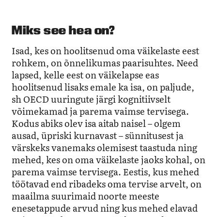
Miks see hea on?
Isad, kes on hoolitsenud oma väikelaste eest
rohkem, on õnnelikumas paarisuhtes. Need
lapsed, kelle eest on väikelapse eas
hoolitsenud lisaks emale ka isa, on paljude,
sh OECD uuringute järgi kognitiivselt
võimekamad ja parema vaimse tervisega.
Kodus abiks olev isa aitab naisel – olgem
ausad, üpriski kurnavast – sünnitusest ja
värskeks vanemaks olemisest taastuda ning
mehed, kes on oma väikelaste jaoks kohal, on
parema vaimse tervisega. Eestis, kus mehed
töötavad end ribadeks oma tervise arvelt, on
maailma suurimaid noorte meeste
enesetappude arvud ning kus mehed elavad