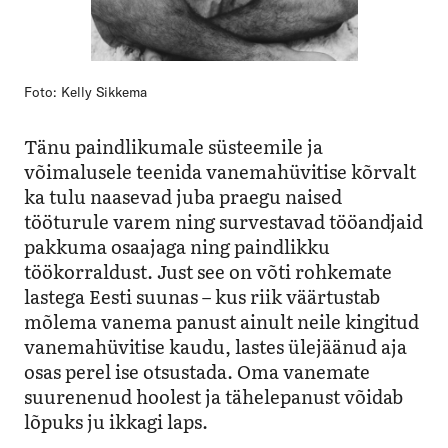
Foto: Kelly Sikkema
Tänu paindlikumale süsteemile ja
võimalusele teenida vanemahüvitise kõrvalt
ka tulu naasevad juba praegu naised
tööturule varem ning survestavad tööandjaid
pakkuma osaajaga ning paindlikku
töökorraldust. Just see on võti rohkemate
lastega Eesti suunas – kus riik väärtustab
mõlema vanema panust ainult neile kingitud
vanemahüvitise kaudu, lastes ülejäänud aja
osas perel ise otsustada. Oma vanemate
suurenenud hoolest ja tähelepanust võidab
lõpuks ju ikkagi laps.