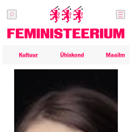
Põhilise
sisu
juurde
Kultuur
Ühiskond
Maailm