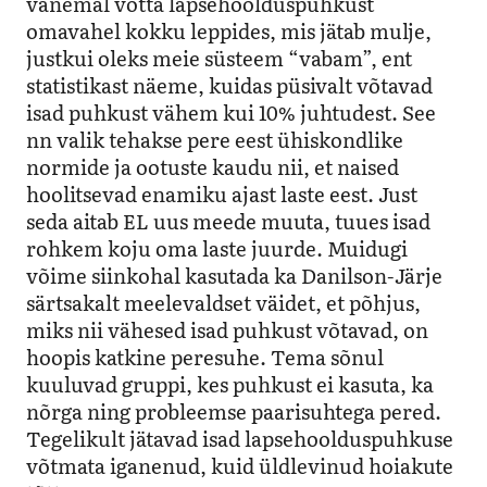
vanemal võtta lapsehoolduspuhkust
omavahel kokku leppides, mis jätab mulje,
justkui oleks meie süsteem “vabam”, ent
statistikast näeme, kuidas püsivalt võtavad
isad puhkust vähem kui 10% juhtudest. See
nn valik tehakse pere eest ühiskondlike
normide ja ootuste kaudu nii, et naised
hoolitsevad enamiku ajast laste eest. Just
seda aitab EL uus meede muuta, tuues isad
rohkem koju oma laste juurde. Muidugi
võime siinkohal kasutada ka Danilson-Järje
särtsakalt meelevaldset väidet, et põhjus,
miks nii vähesed isad puhkust võtavad, on
hoopis katkine peresuhe. Tema sõnul
kuuluvad gruppi, kes puhkust ei kasuta, ka
nõrga ning probleemse paarisuhtega pered.
Tegelikult jätavad isad lapsehoolduspuhkuse
võtmata iganenud, kuid üldlevinud hoiakute