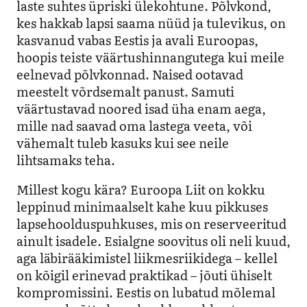
laste suhtes üpriski ülekohtune. Põlvkond,
kes hakkab lapsi saama nüüd ja tulevikus, on
kasvanud vabas Eestis ja avali Euroopas,
hoopis teiste väärtushinnangutega kui meile
eelnevad põlvkonnad. Naised ootavad
meestelt võrdsemalt panust. Samuti
väärtustavad noored isad üha enam aega,
mille nad saavad oma lastega veeta, või
vähemalt tuleb kasuks kui see neile
lihtsamaks teha.
Millest kogu kära? Euroopa Liit on kokku
leppinud minimaalselt kahe kuu pikkuses
lapsehoolduspuhkuses, mis on reserveeritud
ainult isadele. Esialgne soovitus oli neli kuud,
aga läbirääkimistel liikmesriikidega – kellel
on kõigil erinevad praktikad – jõuti ühiselt
kompromissini. Eestis on lubatud mõlemal