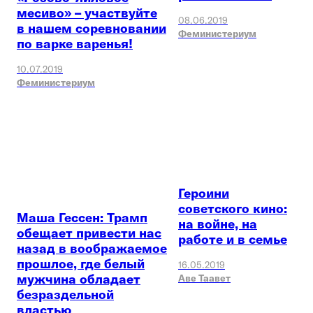
месиво» – участвуйте
08.06.2019
в нашем соревновании
Феминистериум
по варке варенья!
10.07.2019
Феминистериум
Героини
советского кино:
Маша Гессен: Трамп
на войне, на
обещает привести нас
работе и в семье
назад в воображаемое
прошлое, где белый
16.05.2019
мужчина обладает
Аве Таавет
безраздельной
властью