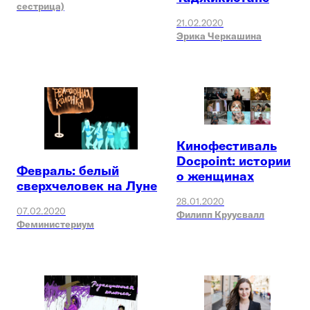
сестрица)
21.02.2020
Эрика Черкашина
Кинофестиваль
Docpoint: истории
Февраль: белый
о женщинах
сверхчеловек на Луне
28.01.2020
07.02.2020
Филипп Круусвалл
Феминистериум