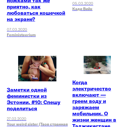
ножками так же
05.03.2020
приятно, как
Кади Вийк
любоваться кошечкой
на экране?
07.03.2020
Feministeerium
Когда
электричество
Заметки одной
включают —
феминистки из
греем воду и
Эстонии. #10: Спешу
заряжаем
поделиться
мобильник. О
27.02.2020
жизни женщин в
Your weird sister (Твоя странная
Таджикистане