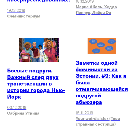
18.12.2019
Марие Абель,
Хедда
19.12.2019
Липпус,
Лийри Оя
Феминистериум
Заметки одной
феминистки из
Боевые подруги.
Эстонии. #9: Как я
Важный след двух
была
транс-женщин в
отмалчивающейся
истории города Нью-
подругой
Йорк
абьюзера
03.12.2019
15.11.2019
Сабрина Уткина
Your weird sister (Твоя
странная сестрица)