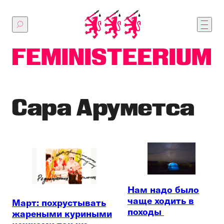
Перейти
к
основному
содержимому
Сара Аруметса
Нам надо было
чаще ходить в
Март: похрустывать
походы
жареными куриными