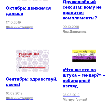
Дружелюбный
сексизм: кому не
Октябрь: движемся
нравятся
дальше
комплименты?
17.10.2019
09.10.2019
Феминистериум
Яна Давидянц
«Что же это за
штука – гендер?» –
Сентябрь: здравствуй,
небинарный
осень!
взгляд
10.09.2019
28.08.2019
Феминистериум
Магнус Горный