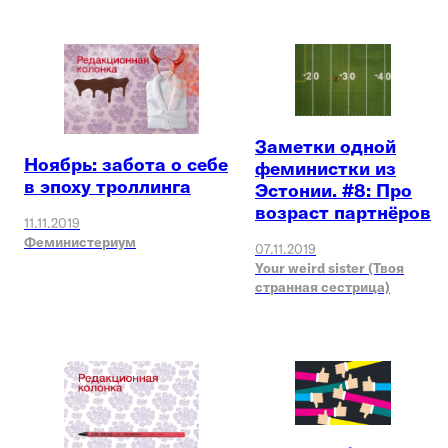
Заметки одной
Ноябрь: забота о себе
феминистки из
в эпоху троллинга
Эстонии. #8: Про
возраст партнёров
11.11.2019
Феминистериум
07.11.2019
Your weird sister (Твоя
странная сестрица)