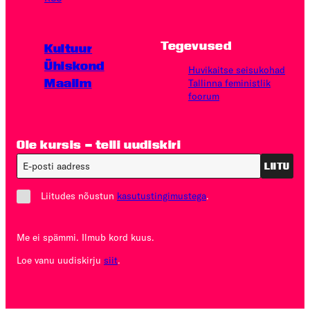
Tegevused
Kultuur
Ühiskond
Huvikaitse seisukohad
Maailm
Tallinna feministlik
foorum
Ole kursis – telli uudiskiri
LIITU
Liitudes nõustun
kasutustingimustega
.
Me ei spämmi. Ilmub kord kuus.
Loe vanu uudiskirju
siit
.