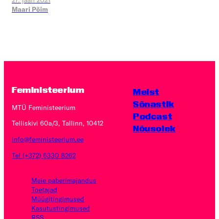
27. jaan 2021
Maari Põim
Feministeerium
Meist
Sõnastik
MTÜ Feministeerium
Podcast
Telliskivi 60a/3, Tallinn, 10412
Nõusolek
info@feministeerium.ee
Tel (+372) 5330 8262
Meie paberimajandus
Toetajad
Müügitingimused
Kasutus­tingimused
RSS