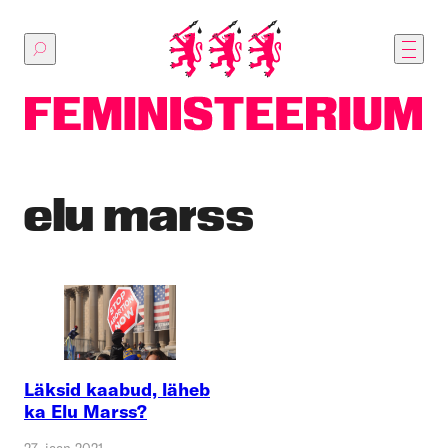
Põhilise
sisu
juurde
elu marss
Läksid kaabud, läheb
ka Elu Marss?