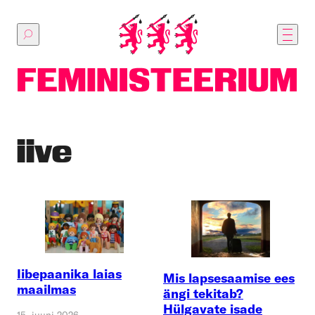
Põhilise
sisu
juurde
iive
Iibepaanika laias
Mis lapsesaamise ees
maailmas
ängi tekitab?
Hülgavate isade