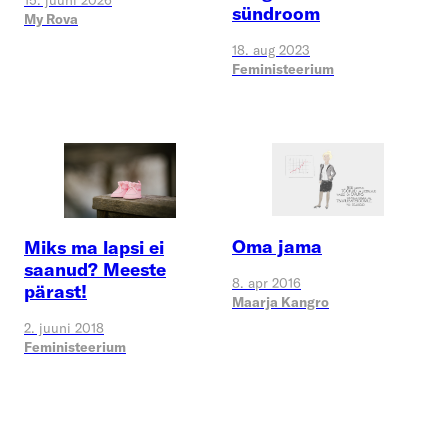
15. juuni 2026
sündroom
My Rova
18. aug 2023
Feministeerium
Oma jama
Miks ma lapsi ei
saanud? Meeste
8. apr 2016
pärast!
Maarja Kangro
2. juuni 2018
Feministeerium