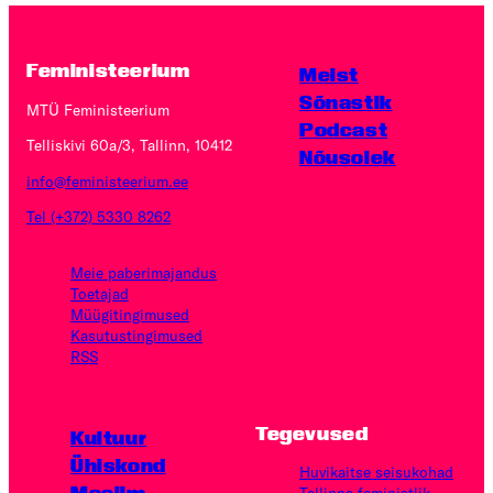
Feministeerium
Meist
Sõnastik
MTÜ Feministeerium
Podcast
Telliskivi 60a/3, Tallinn, 10412
Nõusolek
info@feministeerium.ee
Tel (+372) 5330 8262
Meie paberimajandus
Toetajad
Müügitingimused
Kasutus­tingimused
RSS
Tegevused
Kultuur
Ühiskond
Huvikaitse seisukohad
Maailm