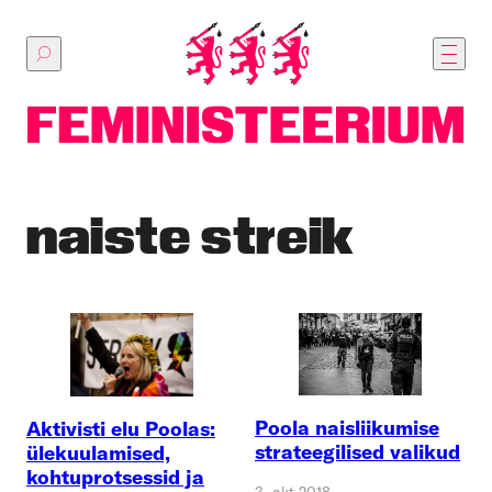
Põhilise
sisu
juurde
naiste streik
Poola naisliikumise
Aktivisti elu Poolas:
strateegilised valikud
ülekuulamised,
kohtuprotsessid ja