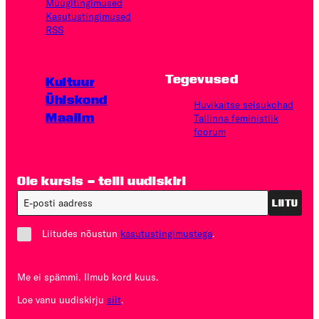
Müügitingimused
Kasutus­tingimused
RSS
Tegevused
Kultuur
Ühiskond
Huvikaitse seisukohad
Maailm
Tallinna feministlik
foorum
Ole kursis – telli uudiskiri
LIITU
Liitudes nõustun
kasutustingimustega
.
Me ei spämmi. Ilmub kord kuus.
Loe vanu uudiskirju
siit
.