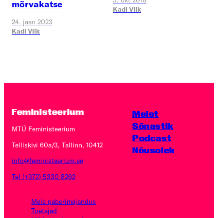
3. okt 2018
mõrvakatse
Kadi Viik
24. jaan 2023
Kadi Viik
Feministeerium
Meist
Sõnastik
MTÜ Feministeerium
Podcast
Telliskivi 60a/3, Tallinn, 10412
Nõusolek
info@feministeerium.ee
Tel (+372) 5330 8262
Meie paberimajandus
Toetajad