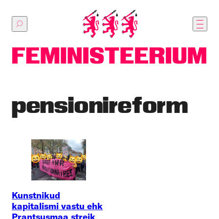
Põhilise
sisu
juurde
pensionireform
Kunstnikud
kapitalismi vastu ehk
Prantsusmaa streik