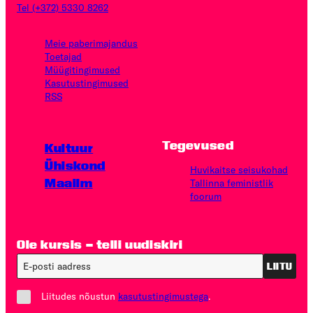
Tel (+372) 5330 8262
Meie paberimajandus
Toetajad
Müügitingimused
Kasutus­tingimused
RSS
Tegevused
Kultuur
Ühiskond
Huvikaitse seisukohad
Maailm
Tallinna feministlik
foorum
Ole kursis – telli uudiskiri
LIITU
Liitudes nõustun
kasutustingimustega
.