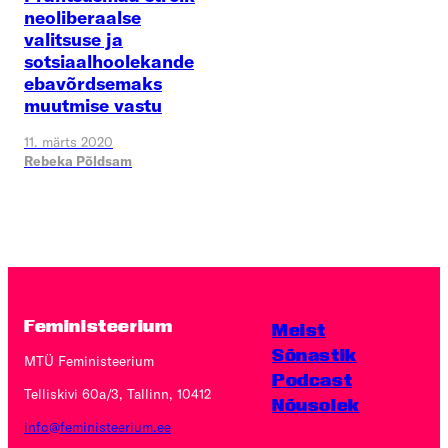
neoliberaalse
valitsuse ja
sotsiaalhoolekande
ebavõrdsemaks
muutmise vastu
11. märts 2020
Rebeka Põldsam
Feministeerium
Meist
Sõnastik
MTÜ Feministeerium
Podcast
Telliskivi 60a/3, Tallinn, 10412
Nõusolek
info@feministeerium.ee