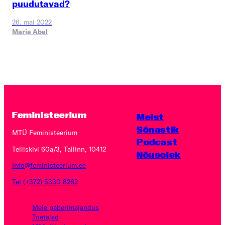
puudutavad?
26. mai 2022
Marie Abel
Feministeerium
Meist
Sõnastik
MTÜ Feministeerium
Podcast
Telliskivi 60a/3, Tallinn, 10412
Nõusolek
info@feministeerium.ee
Tel (+372) 5330 8262
Meie paberimajandus
Toetajad