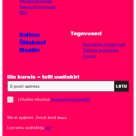
Müügitingimused
Kasutus­tingimused
RSS
Tegevused
Kultuur
Ühiskond
Huvikaitse seisukohad
Maailm
Tallinna feministlik
foorum
Ole kursis – telli uudiskiri
LIITU
Liitudes nõustun
kasutustingimustega
.
Me ei spämmi. Ilmub kord kuus.
Loe vanu uudiskirju
siit
.