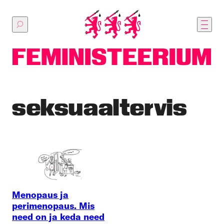
Põhilise
sisu
juurde
seksuaaltervis
Menopaus ja
perimenopaus. Mis
need on ja keda need