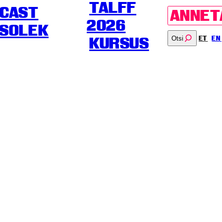
TALFF
CAST
ANNET
2026
SOLEK
Otsi
ET
EN
KURSUS