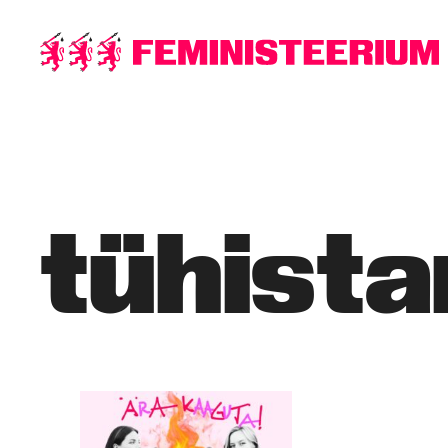
Põhilise
sisu
juurde
tühist