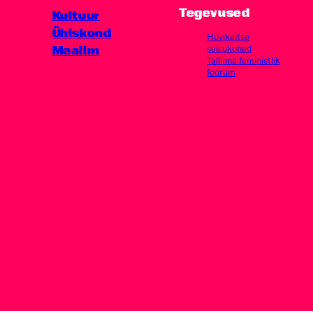
Tegevused
Kultuur
Ühiskond
Huvikaitse
Maailm
seisukohad
Tallinna feministlik
foorum