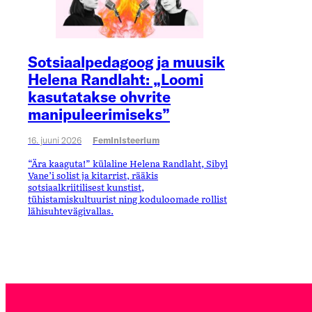
Sotsiaalpedagoog ja muusik
Helena Randlaht: „Loomi
kasutatakse ohvrite
manipuleerimiseks”
16. juuni 2026
Feministeerium
“Ära kaaguta!” külaline Helena Randlaht, Sibyl
Vane’i solist ja kitarrist, rääkis
sotsiaalkriitilisest kunstist,
tühistamiskultuurist ning koduloomade rollist
lähisuhtevägivallas.