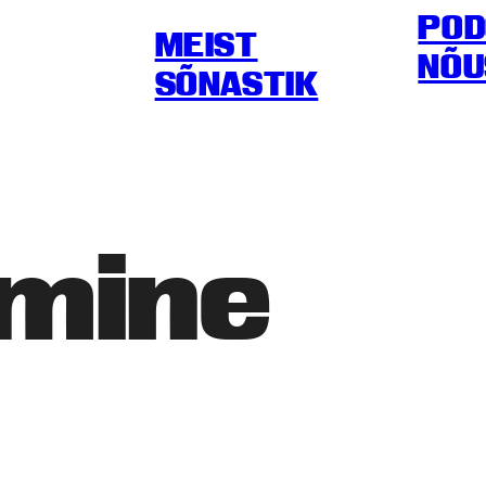
POD
MEIST
NÕU
SÕNASTIK
amine