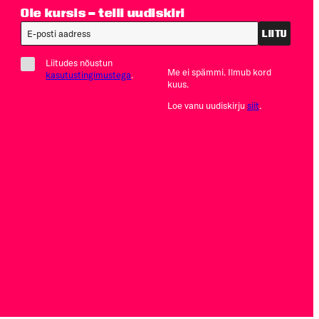
Ole kursis – telli uudiskiri
LIITU
Liitudes nõustun
Me ei spämmi. Ilmub kord
kasutustingimustega
.
kuus.
Loe vanu uudiskirju
siit
.