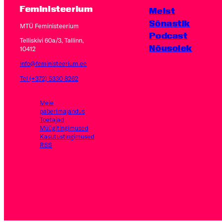
Feministeerium
Meist
Sõnastik
MTÜ Feministeerium
Podcast
Telliskivi 60a/3, Tallinn,
Nõusolek
10412
info@feministeerium.ee
Tel (+372) 5330 8262
Meie
paberimajandus
Toetajad
Müügitingimused
Kasutus­tingimused
RSS