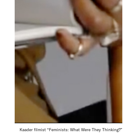
Kaader filmist “Feminists: What Were They Thinking?”