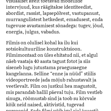
visuaalset keelt toetavad modellide
intervjuud, kus räägitakse identiteedist,
abordist, rassist, lapsepõlvest, vastupanust,
murrangulistest hetkedest, emadusest, enda
tugevuse avastamisest sõnadega: tugev, jõud,
energia, julgus, vabadus.
Filmis on olulisel kohal ka ilu kui
sotsiokultuuriline konstruktsioon.
Filmimontaaž on üles ehitatud nii, et algul
näeb vaataja 40 aasta tagust fotot ja siis
siseneb lugu jutustama praegusaegne
kangelanna. Selline “enne ja nüüd” stiilis
videoportreede jada mõjub rahustavalt ja
veetlevalt. Film on justkui hea magustoit,
mis parandab hallil päeval tuju. Film vestleb
sinuga, rõõmustab sind ja toob su kõrvale
kõik neid naised, aktivistid, tugevad
persoonid. Seda filmi võib igal ajal (uuesti)