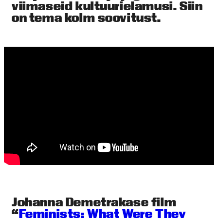
viimaseid kultuurielamusi. Siin
on tema kolm soovitust.
Johanna Demetrakase film
“
Feminists: What Were They