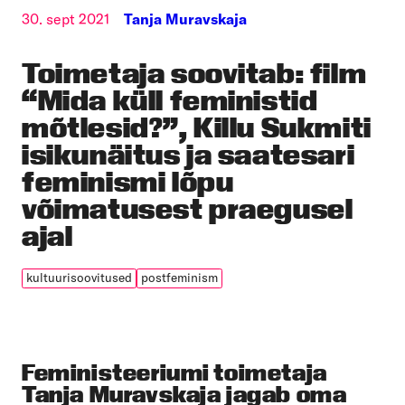
30. sept 2021
Tanja Muravskaja
Toimetaja soovitab: film
“Mida küll feministid
mõtlesid?”, Killu Sukmiti
isikunäitus ja saatesari
feminismi lõpu
võimatusest praegusel
ajal
kultuurisoovitused
postfeminism
Feministeeriumi toimetaja
Tanja Muravskaja jagab oma