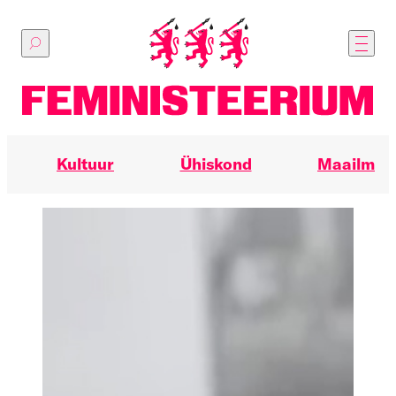
Põhilise
sisu
juurde
Kultuur
Ühiskond
Maailm