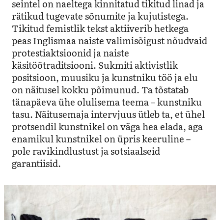
seintel on naeltega kinnitatud tikitud linad ja
rätikud tugevate sõnumite ja kujutistega.
Tikitud femistlik tekst aktiiverib hetkega
peas Inglismaa naiste valimisõigust nõudvaid
protestiaktsioonid ja naiste
käsitöötraditsiooni. Sukmiti aktivistlik
positsioon, muusiku ja kunstniku töö ja elu
on näitusel kokku põimunud. Ta tõstatab
tänapäeva ühe olulisema teema – kunstniku
tasu. Näitusemaja intervjuus ütleb ta, et ühel
protsendil kunstnikel on väga hea elada, aga
enamikul kunstnikel on üpris keeruline –
pole ravikindlustust ja sotsiaalseid
garantiisid.