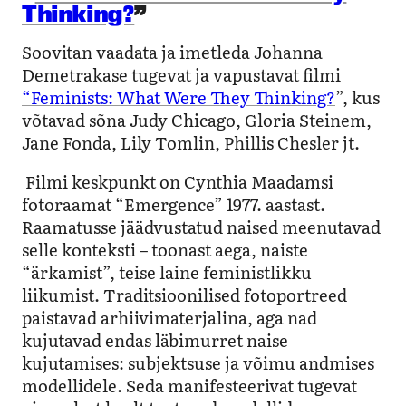
Thinking?
”
Soovitan vaadata ja imetleda Johanna
Demetrakase tugevat ja vapustavat filmi
“Feminists: What Were They Thinking?
”, kus
võtavad sõna Judy Chicago, Gloria Steinem,
Jane Fonda, Lily Tomlin, Phillis Chesler jt.
Filmi keskpunkt on Cynthia Maadamsi
fotoraamat “Emergence” 1977. aastast.
Raamatusse jäädvustatud naised meenutavad
selle konteksti – toonast aega, naiste
“ärkamist”, teise laine feministlikku
liikumist. Traditsioonilised fotoportreed
paistavad arhiivimaterjalina, aga nad
kujutavad endas läbimurret naise
kujutamises: subjektsuse ja võimu andmises
modellidele. Seda manifesteerivat tugevat