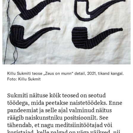
Killu Sukmiti teose „Zeus on munn“ detail, 2021, tikand kangal.
Foto: Killu Sukmit
Sukmiti näituse kõik teosed on seotud
töödega, mida peetakse naistetöödeks. Enne
pandeemiat ja selle ajal valminud näitus
räägib naiskunstniku positsioonilt. See
tähendab, et nagu meditsiinitöötajad või
koristajad, kelle palgad on väga väiksed, nii