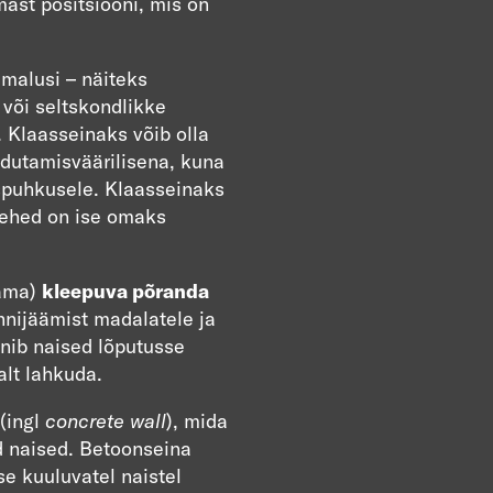
mast positsiooni, mis on
imalusi – näiteks
 või seltskondlikke
 Klaasseinaks võib olla
dutamisväärilisena, kuna
spuhkusele. Klaasseinaks
mehed on ise omaks
sama)
kleepuva põranda
innijäämist madalatele ja
nib naised lõputusse
ealt lahkuda.
(ingl
concrete wall
), mida
 naised. Betoonseina
e kuuluvatel naistel