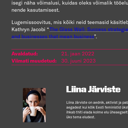
isegi näha võimalusi, kuidas oleks võimalik tööe
nende kasutamisest.
Lugemissoovitus, mis kõiki neid teemasid käsitle
Kathryn Jacob
i “
The Glass Wall: Success strategi
and businesses that mean business
”.
Avaldatud:
21. jaan 2022
Viimati muudetud:
30. juuni 2023
Liina Järviste
Liina Järviste on aednik, aktivist ja 
aegadest kui kõik Eesti feministid üks
ihkab thiti elada kolme elu üheaegsel
üks tema eludest.