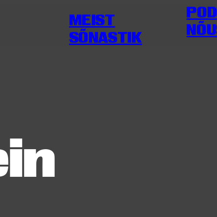
POD
MEIST
NÕU
SÕNASTIK
in