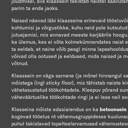
jõudmisel, siis klaassein takistab naistel saavuta
parim ta enda jaoks.
Naised näevad läbi klaasseina erinevaid tööeluvõ
kohtumisi ja võrgustikke, kuhu neid pole kutsutud
jutuajamisi, mis annavad meeste karjäärile hoogu.
ka ülemus, kes ei võta kolmekümnendates naist e
ta eeldab, et naine võib peagi minna lapsehooldu
võivad olla ootused ja eeldused, mida naised ja 
võtnud.
Klaassein on väga sarnane (ja mõnel hinnangul 
mõistega (ingl
sticky floor
), mis tähistab naiste k
vähetasustatud töökohtadele. Kleepuv põrand sun
väheväärtuslike töökohtade ringi ja ei lase neil s
Klasseina mõiste edasiarendus on ka
betoonsein
kogevad tööelus nt vähemusgruppidesse kuuluvad
puhul takistavad topelteelarvamused vähemustess