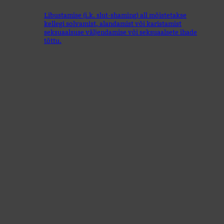
Libustamise (i.k. slut-shaming) all mõistetakse
kellegi solvamist, alandamist või karistamist
seksuaalsuse väljendamise või seksuaalsete ihade
tõttu.