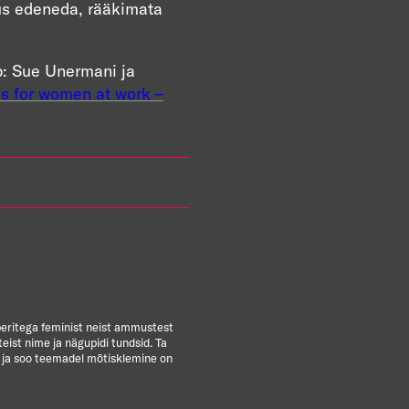
lus edeneda, rääkimata
b: Sue Unermani ja
es for women at work –
paberitega feminist neist ammustest
teist nime ja nägupidi tundsid. Ta
t ja soo teemadel mõtisklemine on