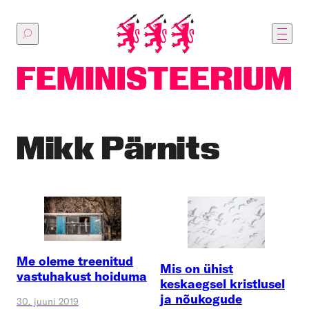
Põhilise
sisu
juurde
Mikk Pärnits
Me oleme treenitud
Mis on ühist
vastuhakust hoiduma
keskaegsel kristlusel
ja nõukogude
30. juuni 2019