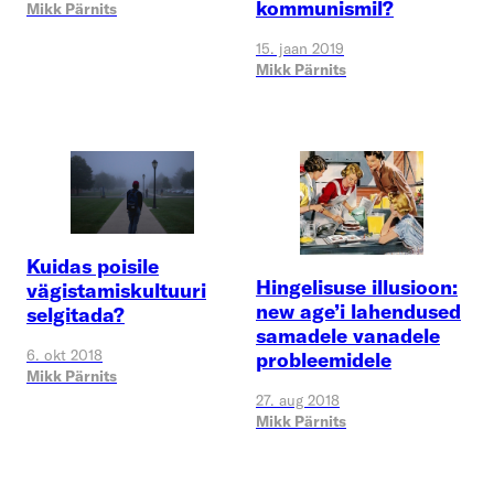
kommunismil?
Mikk Pärnits
15. jaan 2019
Mikk Pärnits
Kuidas poisile
Hingelisuse illusioon:
vägistamiskultuuri
new age’i lahendused
selgitada?
samadele vanadele
6. okt 2018
probleemidele
Mikk Pärnits
27. aug 2018
Mikk Pärnits