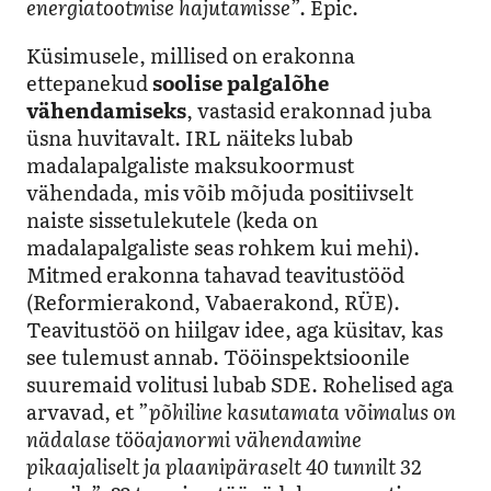
energiatootmise hajutamisse
”. Epic.
Küsimusele, millised on erakonna
ettepanekud
soolise palgalõhe
vähendamiseks
, vastasid erakonnad juba
üsna huvitavalt. IRL näiteks lubab
madalapalgaliste maksukoormust
vähendada, mis võib mõjuda positiivselt
naiste sissetulekutele (keda on
madalapalgaliste seas rohkem kui mehi).
Mitmed erakonna tahavad teavitustööd
(Reformierakond, Vabaerakond, RÜE).
Teavitustöö on hiilgav idee, aga küsitav, kas
see tulemust annab. Tööinspektsioonile
suuremaid volitusi lubab SDE. Rohelised aga
arvavad, et ”
põhiline kasutamata võimalus on
nädalase tööajanormi vähendamine
pikaajaliselt ja plaanipäraselt 40 tunnilt 32