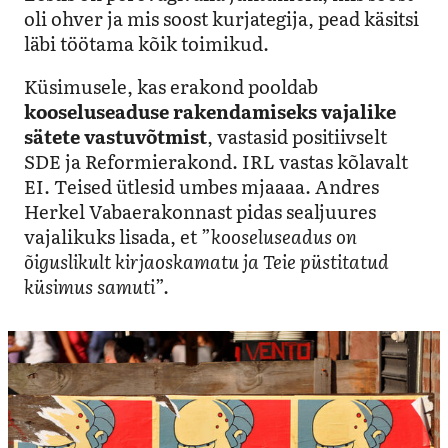
oli ohver ja mis soost kurjategija, pead käsitsi
läbi töötama kõik toimikud.
Küsimusele, kas erakond pooldab
kooseluseaduse rakendamiseks vajalike
sätete vastuvõtmist
, vastasid positiivselt
SDE ja Reformierakond. IRL vastas kõlavalt
EI. Teised ütlesid umbes mjaaaa. Andres
Herkel Vabaerakonnast pidas sealjuures
vajalikuks lisada, et ”
kooseluseadus on
õiguslikult kirjaoskamatu ja Teie püstitatud
küsimus samuti
”.