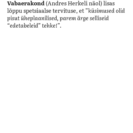
Vabaerakond
(Andres Herkeli näol) lisas
lõppu spetsiaalse tervituse, et ”
küsimused olid
pisut üheplaanilised, parem ärge selliseid
“edetabeleid” tehke!
”.
Juhis 2: milline on sobiv naine?
See sõltub maitsest. Ta ei pruugi alati isegi
naine olla.
Hoiatus
Kui onu Heino ütleb, et pole VAHET, kas on
mees või naine ja tegeled
PSEUDOPROBLEEMIGA, naised ei sobi
poliitikasse enne kui nad on
kaks
kolm last