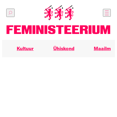
Põhilise
sisu
juurde
Kultuur
Ühiskond
Maailm