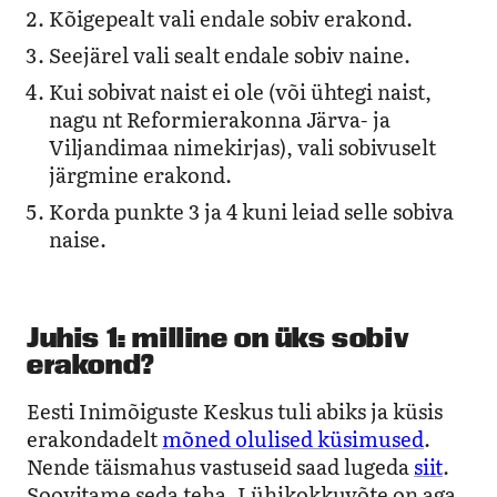
Kõigepealt vali endale sobiv erakond.
Seejärel vali sealt endale sobiv naine.
Kui sobivat naist ei ole (või ühtegi naist,
nagu nt Reformierakonna Järva- ja
Viljandimaa nimekirjas), vali sobivuselt
järgmine erakond.
Korda punkte 3 ja 4 kuni leiad selle sobiva
naise.
Juhis 1: milline on üks sobiv
erakond?
Eesti Inimõiguste Keskus tuli abiks ja küsis
erakondadelt
mõned olulised küsimused
.
Nende täismahus vastuseid saad lugeda
siit
.
Soovitame seda teha. Lühikokkuvõte on aga