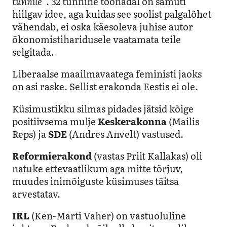
tunnile
”. 32 tunnine töönädal on samuti
hiilgav idee, aga kuidas see soolist palgalõhet
vähendab, ei oska käesoleva juhise autor
ökonomistiharidusele vaatamata teile
selgitada.
Liberaalse maailmavaatega feministi jaoks
on asi raske. Sellist erakonda Eestis ei ole.
Küsimustikku silmas pidades jätsid kõige
positiivsema mulje
Keskerakonna
(Mailis
Reps) ja
SDE
(Andres Anvelt) vastused.
Reformierakond
(vastas Priit Kallakas) oli
natuke ettevaatlikum aga mitte tõrjuv,
muudes inimõiguste küsimuses täitsa
arvestatav.
IRL
(Ken-Marti Vaher) on vastuoluline