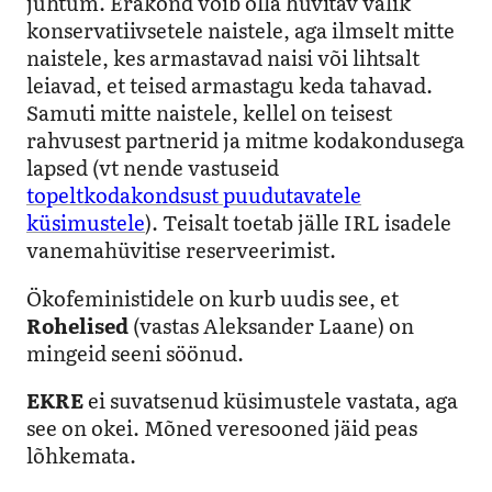
juhtum. Erakond võib olla huvitav valik
konservatiivsetele naistele, aga ilmselt mitte
naistele, kes armastavad naisi või lihtsalt
leiavad, et teised armastagu keda tahavad.
Samuti mitte naistele, kellel on teisest
rahvusest partnerid ja mitme kodakondusega
lapsed (vt nende vastuseid
topeltkodakondsust puudutavatele
küsimustele
). Teisalt toetab jälle IRL isadele
vanemahüvitise reserveerimist.
Ökofeministidele on kurb uudis see, et
Rohelised
(vastas Aleksander Laane) on
mingeid seeni söönud.
EKRE
ei suvatsenud küsimustele vastata, aga
see on okei. Mõned veresooned jäid peas
lõhkemata.