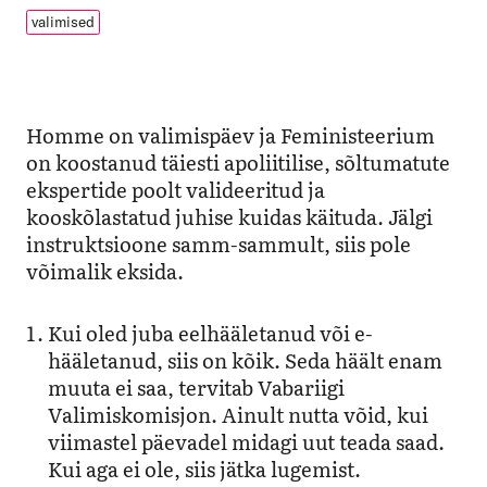
valimised
Homme on valimispäev ja Feministeerium
on koostanud täiesti apoliitilise, sõltumatute
ekspertide poolt valideeritud ja
kooskõlastatud juhise kuidas käituda. Jälgi
instruktsioone samm-sammult, siis pole
võimalik eksida.
Kui oled juba eelhääletanud või e-
hääletanud, siis on kõik. Seda häält enam
muuta ei saa, tervitab Vabariigi
Valimiskomisjon. Ainult nutta võid, kui
viimastel päevadel midagi uut teada saad.
Kui aga ei ole, siis jätka lugemist.