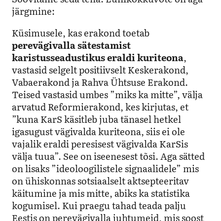
järgmine:
Küsimusele, kas erakond toetab
perevägivalla sätestamist
karistusseadustikus eraldi kuriteona
,
vastasid selgelt positiivselt Keskerakond,
Vabaerakond ja Rahva Ühtsuse Erakond.
Teised vastasid umbes ”miks ka mitte”, välja
arvatud Reformierakond, kes kirjutas, et
”kuna KarS käsitleb juba tänasel hetkel
igasugust vägivalda kuriteona, siis ei ole
vajalik eraldi peresisest vägivalda KarSis
välja tuua”. See on iseenesest tõsi. Aga sätted
on lisaks ”ideoloogilistele signaalidele” mis
on ühiskonnas sotsiaalselt aktsepteeritav
käitumine ja mis mitte, abiks ka statistika
kogumisel. Kui praegu tahad teada palju
Eestis on perevägivalla juhtumeid, mis soost