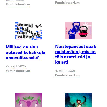
Feministeerium
Feministeerium
Naistepäevast saab
Millised on sinu
naistenädal, mis on
ootused kohalikule
täis arutelusid ja
omavalitsusele?
kunsti
22. sept 2025
4. märts 2025
Feministeerium
Feministeerium