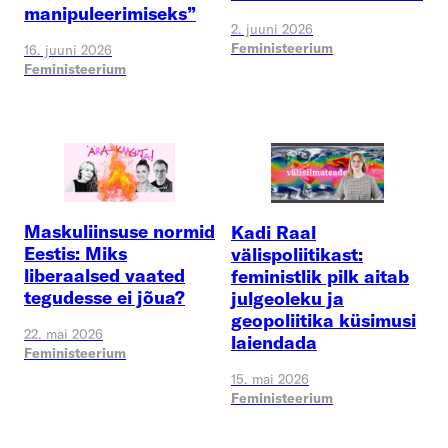
manipuleerimiseks”
2. juuni 2026
Feministeerium
16. juuni 2026
Feministeerium
Maskuliinsuse normid
Kadi Raal
Eestis: Miks
välispoliitikast:
liberaalsed vaated
feministlik pilk aitab
tegudesse ei jõua?
julgeoleku ja
geopoliitika küsimusi
22. mai 2026
laiendada
Feministeerium
15. mai 2026
Feministeerium