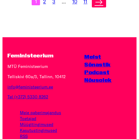
→
1
2
3
…
10
11
Postituste
leheküljendus
Feministeerium
Meist
Sõnastik
MTÜ Feministeerium
Podcast
Telliskivi 60a/3, Tallinn, 10412
Nõusolek
info@feministeerium.ee
Tel (+372) 5330 8262
Meie paberimajandus
Toetajad
Müügitingimused
Kasutus­tingimused
RSS