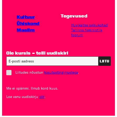
Tegevused
Kultuur
Ühiskond
Huvikaitse seisukohad
Maailm
Tallinna feministlik
foorum
Ole kursis – telli uudiskiri
LIITU
Liitudes nõustun
kasutustingimustega
.
Me ei spämmi. Ilmub kord kuus.
Loe vanu uudiskirju
siit
.