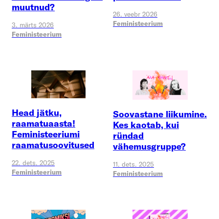
muutnud?
26. veebr 2026
Feministeerium
3. märts 2026
Feministeerium
Head jätku,
Soovastane liikumine.
raamatuaasta!
Kes kaotab, kui
Feministeeriumi
ründad
raamatusoovitused
vähemusgruppe?
22. dets. 2025
11. dets. 2025
Feministeerium
Feministeerium