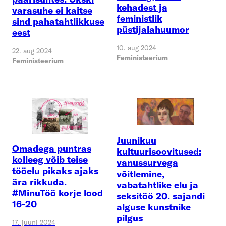
kehadest ja
varasuhe ei kaitse
feministlik
sind pahatahtlikkuse
püstijalahuumor
eest
10. aug 2024
22. aug 2024
Feministeerium
Feministeerium
Juunikuu
Omadega puntras
kultuurisoovitused:
kolleeg võib teise
vanussurvega
tööelu pikaks ajaks
võitlemine,
ära rikkuda.
vabatahtlike elu ja
#MinuTöö korje lood
seksitöö 20. sajandi
16-20
alguse kunstnike
pilgus
17. juuni 2024