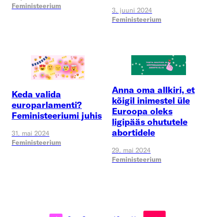
Feministeerium
3. juuni 2024
Feministeerium
Anna oma allkiri, et
Keda valida
kõigil inimestel üle
europarlamenti?
Euroopa oleks
Feministeeriumi juhis
ligipääs ohututele
abortidele
31. mai 2024
Feministeerium
29. mai 2024
Feministeerium