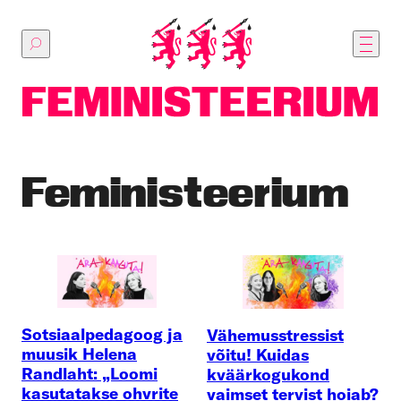
Põhilise
sisu
juurde
Feministeerium
Sotsiaalpedagoog ja
Vähemusstressist
muusik Helena
võitu! Kuidas
Randlaht: „Loomi
kväärkogukond
kasutatakse ohvrite
vaimset tervist hoiab?