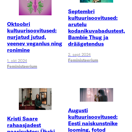
Septembri
kultuurisoovitused:
Oktoobri
arutelu
kultuurisoovitused:
kodanikuvabadustest,
nurjatud jutud,
Bambie Thug ja
veenev veganlus ning
dräägetendus
ronimine
2. sept 2024
Feministeerium
1. okt 2024
Feministeerium
Augusti
kultuurisoovitused:
Kristi Saare
Eesti naiskunstnike
rahaasjadest
looming, fotod
paarisuhtes: Ükski