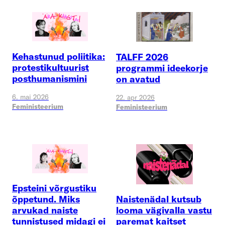
Kehastunud poliitika:
TALFF 2026
protestikultuurist
programmi ideekorje
posthumanismini
on avatud
6. mai 2026
22. apr 2026
Feministeerium
Feministeerium
Epsteini võrgustiku
Naistenädal kutsub
õppetund. Miks
looma vägivalla vastu
arvukad naiste
paremat kaitset
tunnistused midagi ei