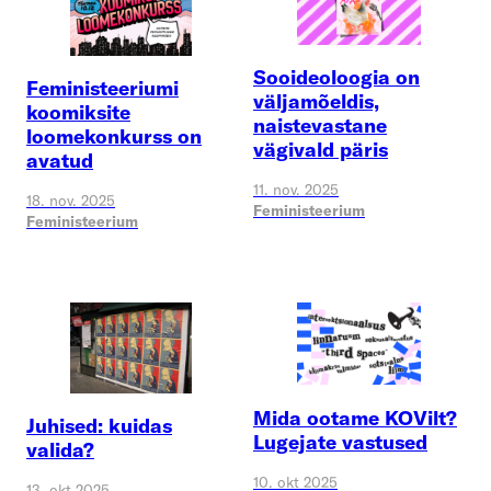
Sooideoloogia on
Feministeeriumi
väljamõeldis,
koomiksite
naistevastane
loomekonkurss on
vägivald päris
avatud
11. nov. 2025
18. nov. 2025
Feministeerium
Feministeerium
Mida ootame KOVilt?
Juhised: kuidas
Lugejate vastused
valida?
10. okt 2025
13. okt 2025