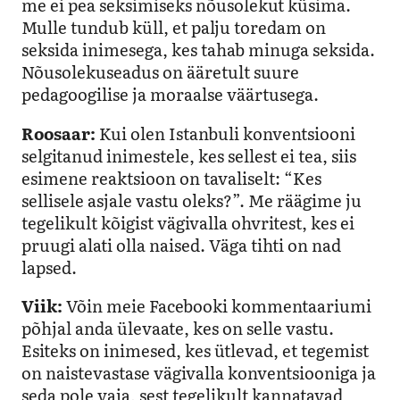
me ei pea seksimiseks nõusolekut küsima.
Mulle tundub küll, et palju toredam on
seksida inimesega, kes tahab minuga seksida.
Nõusolekuseadus on ääretult suure
pedagoogilise ja moraalse väärtusega.
Roosaar:
Kui olen Istanbuli konventsiooni
selgitanud inimestele, kes sellest ei tea, siis
esimene reaktsioon on tavaliselt: “Kes
sellisele asjale vastu oleks?”. Me räägime ju
tegelikult kõigist vägivalla ohvritest, kes ei
pruugi alati olla naised. Väga tihti on nad
lapsed.
Viik:
Võin meie Facebooki kommentaariumi
põhjal anda ülevaate, kes on selle vastu.
Esiteks on inimesed, kes ütlevad, et tegemist
on naistevastase vägivalla konventsiooniga ja
seda pole vaja, sest tegelikult kannatavad