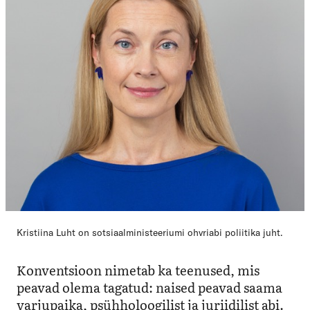
Kristiina Luht on sotsiaalministeeriumi ohvriabi poliitika juht.
Konventsioon nimetab ka teenused, mis
peavad olema tagatud: naised peavad saama
varjupaika, psühholoogilist ja juriidilist abi.