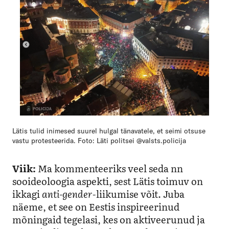
Lätis tulid inimesed suurel hulgal tänavatele, et seimi otsuse
vastu protesteerida. Foto: Läti politsei @valsts.policija
Viik:
Ma kommenteeriks veel seda nn
sooideoloogia aspekti, sest Lätis toimuv on
ikkagi
anti-gender
-liikumise võit. Juba
näeme, et see on Eestis inspireerinud
mõningaid tegelasi, kes on aktiveerunud ja