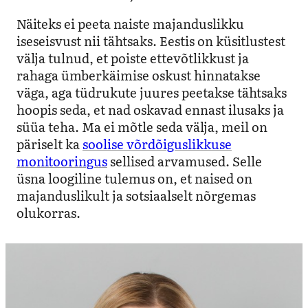
Näiteks ei peeta naiste majanduslikku
iseseisvust nii tähtsaks. Eestis on küsitlustest
välja tulnud, et poiste ettevõtlikkust ja
rahaga ümberkäimise oskust hinnatakse
väga, aga tüdrukute juures peetakse tähtsaks
hoopis seda, et nad oskavad ennast ilusaks ja
süüa teha. Ma ei mõtle seda välja, meil on
päriselt ka
soolise võrdõiguslikkuse
monitooringus
sellised arvamused. Selle
üsna loogiline tulemus on, et naised on
majanduslikult ja sotsiaalselt nõrgemas
olukorras.