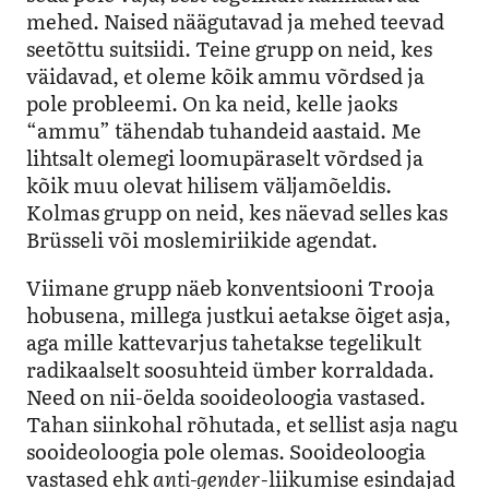
mehed. Naised näägutavad ja mehed teevad
seetõttu suitsiidi. Teine grupp on neid, kes
väidavad, et oleme kõik ammu võrdsed ja
pole probleemi. On ka neid, kelle jaoks
“ammu” tähendab tuhandeid aastaid. Me
lihtsalt olemegi loomupäraselt võrdsed ja
kõik muu olevat hilisem väljamõeldis.
Kolmas grupp on neid, kes näevad selles kas
Brüsseli või moslemiriikide agendat.
Viimane grupp näeb konventsiooni Trooja
hobusena, millega justkui aetakse õiget asja,
aga mille kattevarjus tahetakse tegelikult
radikaalselt soosuhteid ümber korraldada.
Need on nii-öelda sooideoloogia vastased.
Tahan siinkohal rõhutada, et sellist asja nagu
sooideoloogia pole olemas. Sooideoloogia
vastased ehk
anti-gender
-liikumise esindajad