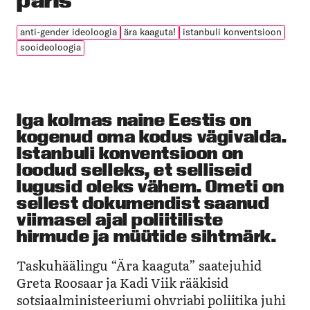
anti-gender ideoloogia
ära kaaguta!
istanbuli konventsioon
sooideoloogia
Iga kolmas naine Eestis on
kogenud oma kodus vägivalda.
Istanbuli konventsioon on
loodud selleks, et selliseid
lugusid oleks vähem. Ometi on
sellest dokumendist saanud
viimasel ajal poliitiliste
hirmude ja müütide sihtmärk.
Taskuhäälingu “Ära kaaguta” saatejuhid
Greta Roosaar ja Kadi Viik rääkisid
sotsiaalministeeriumi ohvriabi poliitika juhi