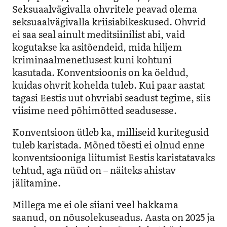
Seksuaalvägivalla ohvritele peavad olema
seksuaalvägivalla kriisiabikeskused. Ohvrid
ei saa seal ainult meditsiinilist abi, vaid
kogutakse ka asitõendeid, mida hiljem
kriminaalmenetlusest kuni kohtuni
kasutada. Konventsioonis on ka öeldud,
kuidas ohvrit kohelda tuleb. Kui paar aastat
tagasi Eestis uut ohvriabi seadust tegime, siis
viisime need põhimõtted seadusesse.
Konventsioon ütleb ka, milliseid kuritegusid
tuleb karistada. Mõned tõesti ei olnud enne
konventsiooniga liitumist Eestis karistatavaks
tehtud, aga nüüd on – näiteks ahistav
jälitamine.
Millega me ei ole siiani veel hakkama
saanud, on nõusolekuseadus. Aasta on 2025 ja