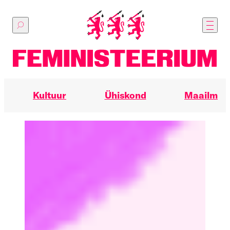
Põhilise
sisu
juurde
Kultuur
Ühiskond
Maailm