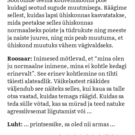
kuidagi seotud sugude muutmisega. Räägime
sellest, kuidas lapsi ühiskonnas kasvatatakse,
mida peetakse selles ühiskonnas
normaalseks poiste ja tüdrukute ning meeste
ja naiste juures, ning mis peab muutuma, et
ühiskond muutuks vähem vägivaldseks.
Roosaar:
I
nimesed mõtlevad, et “mina olen
ju normaalne inimene, mina ei kohtle kedagi
erinevalt”. See erinev kohtlemine on tihti
täiesti alateadlik. Väikelastest rääkides
väljendub see näiteks selles, kui kaua sa talle
otsa vaatad, kuidas temaga räägid. Kuidas sa
teda sülle võtad, kas sa mürad ja teed natuke
agressiivsemat liigutamist või …
Luht:
… printsessike, sa oled nii armas …