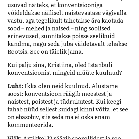
usuvad näiteks, et konventsiooniga
võideldakse näiliselt naistevastase vägivalla
vastu, aga tegelikult tahetakse ära kaotada
sood – mehed ja naised – ning soolised
erinevused, sunnitakse poisse seelikuid
kandma, nagu seda juba väidetavalt tehakse
Rootsis. See on täielik jama.
Kui palju sina, Kristiina, oled Istanbuli
konventsioonist mingeid müüte kuulnud?
Luht:
Ikka olen neid kuulnud. Alustame
soost: konventsioon räägib meestest ja
naistest, poistest ja tüdrukutest. Kui keegi
tahab nüüd sellest kuidagi kinni võtta, et see
on ebasobiv, siis seda ma ei oska enam
kommenteerida.
Viik:
Artikkel 12 räägib soorollidest ja soo