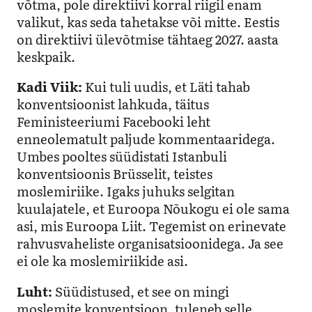
võtma, pole direktiivi korral riigil enam
valikut, kas seda tahetakse või mitte. Eestis
on direktiivi ülevõtmise tähtaeg 2027. aasta
keskpaik.
Kadi Viik:
Kui tuli uudis, et Läti tahab
konventsioonist lahkuda, täitus
Feministeeriumi Facebooki leht
enneolematult paljude kommentaaridega.
Umbes pooltes süüdistati Istanbuli
konventsioonis Brüsselit, teistes
moslemiriike. Igaks juhuks selgitan
kuulajatele, et Euroopa Nõukogu ei ole sama
asi, mis Euroopa Liit. Tegemist on erinevate
rahvusvaheliste organisatsioonidega. Ja see
ei ole ka moslemiriikide asi.
Luht:
Süüdistused, et see on mingi
moslemite konventsioon, tuleneb selle