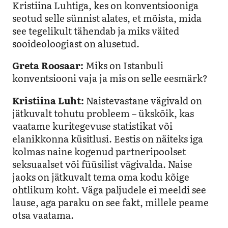
Kristiina Luhtiga, kes on konventsiooniga
seotud selle sünnist alates, et mõista, mida
see tegelikult tähendab ja miks väited
sooideoloogiast on alusetud.
Greta Roosaar:
Miks on Istanbuli
konventsiooni vaja ja mis on selle eesmärk?
Kristiina Luht:
Naistevastane vägivald on
jätkuvalt tohutu probleem – ükskõik, kas
vaatame kuritegevuse statistikat või
elanikkonna küsitlusi. Eestis on näiteks iga
kolmas naine kogenud partneripoolset
seksuaalset või füüsilist vägivalda. Naise
jaoks on jätkuvalt tema oma kodu kõige
ohtlikum koht. Väga paljudele ei meeldi see
lause, aga paraku on see fakt, millele peame
otsa vaatama.