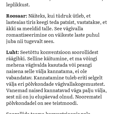
leplikkust.
Roosaar:
Näiteks, kui tüdruk ütleb, et
lasteaias tiris keegi teda patsist, vastatakse, et
äkki sa meeldid talle. See vägivalla
romantiseerimine on väikeste laste puhul
juba nii tugevalt sees.
Luht:
Seetõttu konventsioon soorollidest
räägibki. Selline käitumine, et ma võingi
mehena vägivalda kasutada või peangi
naisena selle välja kannatama, ei ole
vabandatav. Kannatamine tuleb eriti selgelt
välja eri põlvkondade vägivallakogemustest.
Vanemad naised kannatavad väga palju välja,
sest nii on ju elupäevad olnud. Noorematel
põlvkondadel on see teistmoodi.
Soorollide teema konventsioonis pole