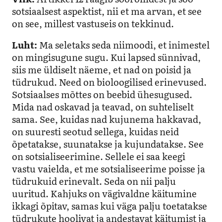
sotsiaalsest aspektist, nii et ma arvan, et see
on see, millest vastuseis on tekkinud.
Luht:
Ma seletaks seda niimoodi, et inimestel
on mingisugune sugu. Kui lapsed sünnivad,
siis me üldiselt näeme, et nad on poisid ja
tüdrukud. Need on bioloogilised erinevused.
Sotsiaalses mõttes on beebid ühesugused.
Mida nad oskavad ja teavad, on suhteliselt
sama. See, kuidas nad kujunema hakkavad,
on suuresti seotud sellega, kuidas neid
õpetatakse, suunatakse ja kujundatakse. See
on sotsialiseerimine. Sellele ei saa keegi
vastu vaielda, et me sotsialiseerime poisse ja
tüdrukuid erinevalt. Seda on nii palju
uuritud. Kahjuks on vägivaldne käitumine
ikkagi õpitav, samas kui väga palju toetatakse
tüdrukute hoolivat ja andestavat käitumist ja