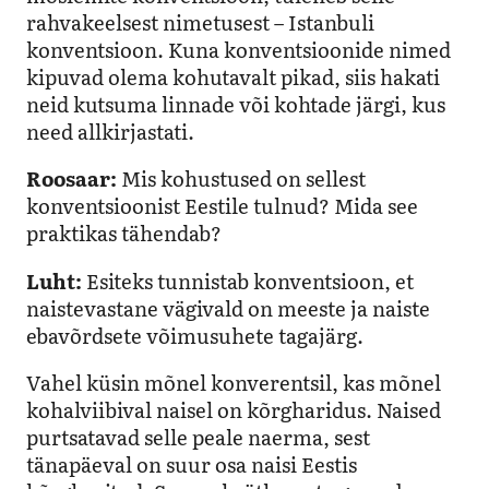
rahvakeelsest nimetusest – Istanbuli
konventsioon. Kuna konventsioonide nimed
kipuvad olema kohutavalt pikad, siis hakati
neid kutsuma linnade või kohtade järgi, kus
need allkirjastati.
Roosaar:
Mis kohustused on sellest
konventsioonist Eestile tulnud? Mida see
praktikas tähendab?
Luht:
Esiteks tunnistab konventsioon, et
naistevastane vägivald on meeste ja naiste
ebavõrdsete võimusuhete tagajärg.
Vahel küsin mõnel konverentsil, kas mõnel
kohalviibival naisel on kõrgharidus. Naised
purtsatavad selle peale naerma, sest
tänapäeval on suur osa naisi Eestis