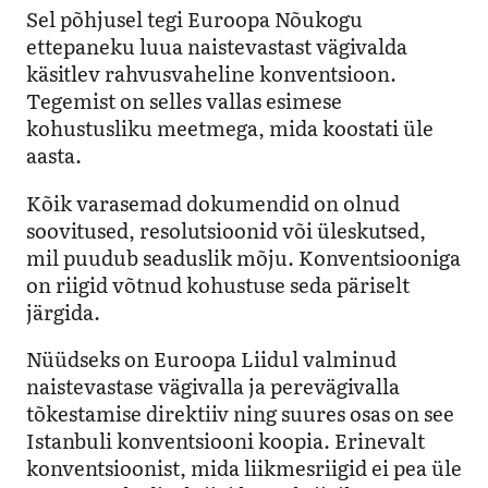
Sel põhjusel tegi Euroopa Nõukogu
ettepaneku luua naistevastast vägivalda
käsitlev rahvusvaheline konventsioon.
Tegemist on selles vallas esimese
kohustusliku meetmega, mida koostati üle
aasta.
Kõik varasemad dokumendid on olnud
soovitused, resolutsioonid või üleskutsed,
mil puudub seaduslik mõju. Konventsiooniga
on riigid võtnud kohustuse seda päriselt
järgida.
Nüüdseks on Euroopa Liidul valminud
naistevastase vägivalla ja perevägivalla
tõkestamise direktiiv ning suures osas on see
Istanbuli konventsiooni koopia. Erinevalt
konventsioonist, mida liikmesriigid ei pea üle