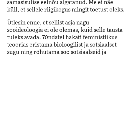
samasisulise eelnõu algatanud. Me ei näe
küll, et sellele riigikogus mingit toetust oleks.
Ütlesin enne, et sellist asja nagu
sooideoloogia ei ole olemas, kuid selle tausta
tuleks avada. 70ndatel hakati feministlikus
teoorias eristama bioloogilist ja sotsiaalset
sugu ning rõhutama soo sotsiaalseid ja
kultuurilisi aspekt. Hakati rohkem rääkima
soorollidest. 90ndate keskel tekkis sellele
korralik
backlash
, mida vedas eelkõige
Vatikan ja mis sai avalöögi seoses 1995. aasta
ÜRO Pekingi konverentsiga.
See liikumine on rohkem tuult tiibadesse
saanud ja praegu esindavad seda
paremradikaalsed ja -populistlikud jõud. Nad
on võrgustunud ja seal ei ole ainult
religioossed ühendused. Sihikule on võetud