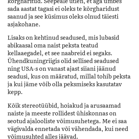
kõrgharitud. Seepeale ütlen, et aga umbes
sada aastat tagasi ei oleks te kõrgharidust
saanud ja see küsimus oleks olnud täiesti
asjakohane.
Lisaks on kehtinud seadused, mis lubasid
abikaasal oma naist peksta teatud
kellaaegadel, et see naabreid ei segaks.
Ühendkuningriigis olid sellised seadused
ning USA-s on vanast ajast siiani jäänud
seadusi, kus on määratud, millal tohib peksta
ja kui jäme võib olla peksmiseks kasutatav
kepp.
Kõik stereotüübid, hoiakud ja arusaamad
naiste ja meeste rollidest ühiskonnas on
seotud ajalooliste võimusuhetega. Me ei saa
vägivalda ennetada või vähendada, kui need
võimusuhted alles jäävad.