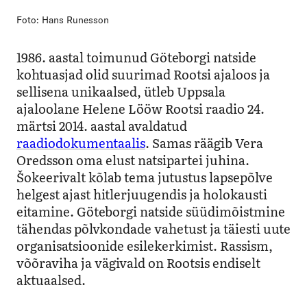
Foto: Hans Runesson
1986. aastal toimunud Göteborgi natside
kohtuasjad olid suurimad Rootsi ajaloos ja
sellisena unikaalsed, ütleb Uppsala
ajaloolane Helene Lööw Rootsi raadio 24.
märtsi 2014. aastal avaldatud
raadiodokumentaalis
. Samas räägib Vera
Oredsson oma elust natsipartei juhina.
Šokeerivalt kõlab tema jutustus lapsepõlve
helgest ajast hitlerjuugendis ja holokausti
eitamine. Göteborgi natside süüdimõistmine
tähendas põlvkondade vahetust ja täiesti uute
organisatsioonide esilekerkimist. Rassism,
võõraviha ja vägivald on Rootsis endiselt
aktuaalsed.