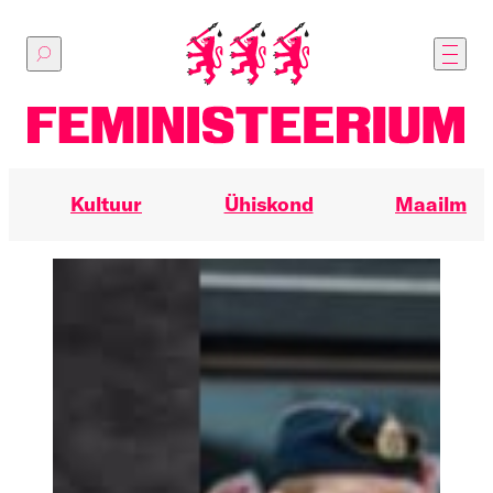
Põhilise
sisu
juurde
Kultuur
Ühiskond
Maailm