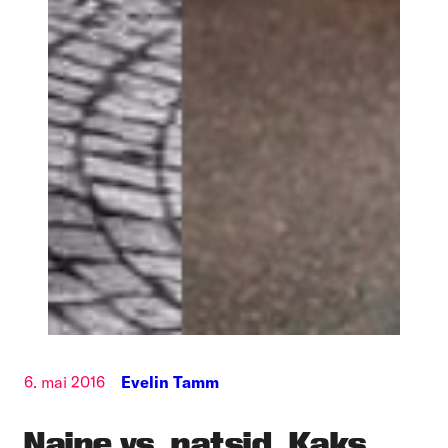
6. mai 2016
Evelin Tamm
Naine vs. natsid. Kaks