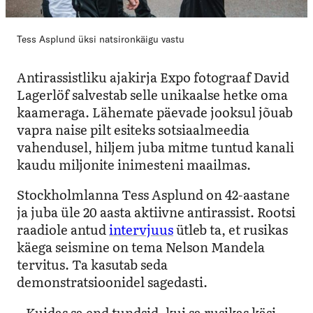
Tess Asplund üksi natsironkäigu vastu
Antirassistliku ajakirja Expo fotograaf David
Lagerlöf salvestab selle unikaalse hetke oma
kaameraga. Lähemate päevade jooksul jõuab
vapra naise pilt esiteks sotsiaalmeedia
vahendusel, hiljem juba mitme tuntud kanali
kaudu miljonite inimesteni maailmas.
Stockholmlanna Tess Asplund on 42-aastane
ja juba üle 20 aasta aktiivne antirassist. Rootsi
raadiole antud
intervjuus
ütleb ta, et rusikas
käega seismine on tema Nelson Mandela
tervitus. Ta kasutab seda
demonstratsioonidel sagedasti.
– Kuidas sa end tundsid, kui sa rusikas käsi