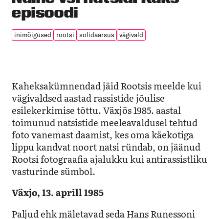
episoodi
inimõigused
rootsi
solidaarsus
vägivald
Kaheksakümnendad jäid Rootsis meelde kui
vägivaldsed aastad rassistide jõulise
esilekerkimise tõttu. Växjös 1985. aastal
toimunud natsistide meeleavaldusel tehtud
foto vanemast daamist, kes oma käekotiga
lippu kandvat noort natsi ründab, on jäänud
Rootsi fotograafia ajalukku kui antirassistliku
vasturinde sümbol.
Växjo, 13. aprill 1985
Paljud ehk mäletavad seda Hans Runessoni