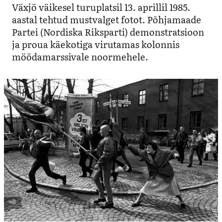
Växjö väikesel turuplatsil 13. aprillil 1985.
aastal tehtud mustvalget fotot. Põhjamaade
Partei (Nordiska Riksparti) demonstratsioon
ja proua käekotiga virutamas kolonnis
möödamarssivale noormehele.