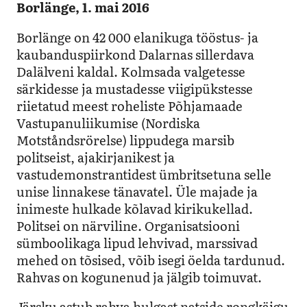
Borlänge, 1. mai 2016
Borlänge on 42 000 elanikuga tööstus- ja
kaubanduspiirkond Dalarnas sillerdava
Dalälveni kaldal. Kolmsada valgetesse
särkidesse ja mustadesse viigipükstesse
riietatud meest roheliste Põhjamaade
Vastupanuliikumise (Nordiska
Motståndsrörelse) lippudega marsib
politseist, ajakirjanikest ja
vastudemonstrantidest ümbritsetuna selle
unise linnakese tänavatel. Üle majade ja
inimeste hulkade kõlavad kirikukellad.
Politsei on närviline. Organisatsiooni
sümboolikaga lipud lehvivad, marssivad
mehed on tõsised, võib isegi öelda tardunud.
Rahvas on kogunenud ja jälgib toimuvat.
Järsku astub rahva hulgast natside rongkäigu